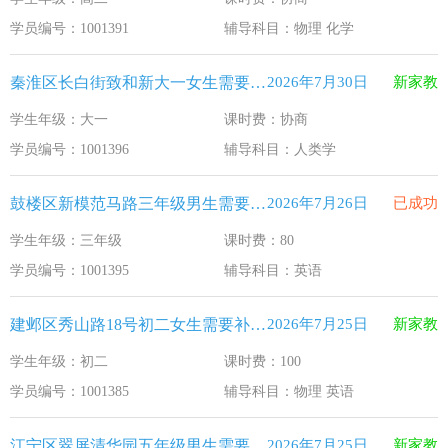
江苏33个！教育部最新认定2025年第一批义务教育优质均
2026-1-15
学员编号：1001391
辅导科目：物理 化学
2025年12月江苏教育考试月历
2025-12-1
秦淮区长白街致和新大一女生需要补习人类学
2026年7月30日
新家教
最新！教育部等5部门发布20条举措
2025-11-19
学生年级：大一
课时费：协商
​2025年11月江苏教育考试月历
2025-10-31
学员编号：1001396
辅导科目：人类学
5个新突破！国新办发布会介绍“十四五”时期加快建设教育强
2025-9-23
鼓楼区新模范马路三年级男生需要补习英语
2026年7月26日
已成功
学生年级：三年级
课时费：80
学员编号：1001395
辅导科目：英语
建邺区秀山路18号初二女生需要补习物理 英语
2026年7月25日
新家教
学生年级：初二
课时费：100
学员编号：1001385
辅导科目：物理 英语
江宁区翠屏清华园五年级男生需要补习新概念英语
2026年7月25日
新家教