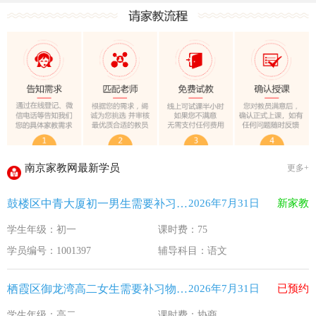
教育部关于做好2026年普通高校招生工作的通知 [教学(
江苏33个！教育部最新认定2025年第一批义务教育优质均
2025年12月江苏教育考试月历
最新！教育部等5部门发布20条举措
​2025年11月江苏教育考试月历
5个新突破！国新办发布会介绍“十四五”时期加快建设教育强
关于江苏省2026年普通高校招生第二阶段志愿填报的通告
2026-7-26
南京家教网最新学员
更多+
《2026年国家助学贷款工作指引》公布，江苏教育这样安排
2026-5-9
鼓楼区中青大厦初一男生需要补习语文
2026年7月31日
新家教
省教育厅最新发文！事关2026年普通高校综合评价招生改革
2026-4-10
学生年级：初一
课时费：75
我市2026年春季学期学生资助申请开始
2026-3-15
学员编号：1001397
辅导科目：语文
速看！新学期开学安全提示！
2026-2-27
致全省中小学生家长的一封信
2026-2-3
栖霞区御龙湾高二女生需要补习物理 化学
2026年7月31日
已预约
教育部关于做好2026年普通高校招生工作的通知 [教学(
2026-1-22
学生年级：高二
课时费：协商