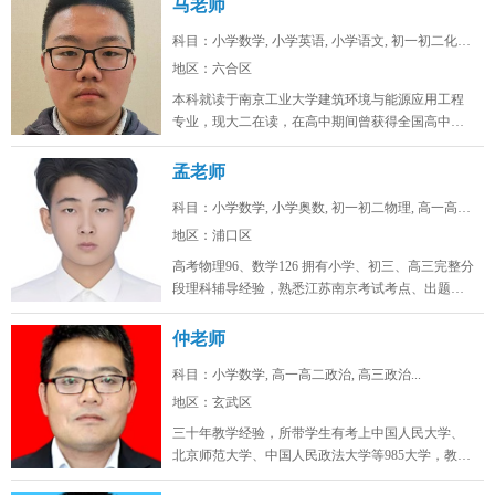
马老师
科目：小学数学, 小学英语, 小学语文, 初一初二化学...
地区：六合区
本科就读于南京工业大学建筑环境与能源应用工程
专业，现大二在读，在高中期间曾获得全国高中生
英语能力测评大赛省一，全国化学奥...
孟老师
科目：小学数学, 小学奥数, 初一初二物理, 高一高二...
地区：浦口区
高考物理96、数学126 拥有小学、初三、高三完整分
段理科辅导经验，熟悉江苏南京考试考点、出题思
路，擅长补差提分、五升...
仲老师
科目：小学数学, 高一高二政治, 高三政治...
地区：玄武区
三十年教学经验，所带学生有考上中国人民大学、
北京师范大学、中国人民政法大学等985大学，教学
态度认真，品德高尚。...