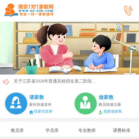
关于江苏省2026年普通高校招生第二阶段志愿填报的通告
《2026年国家助学贷款工作指引》公布，江苏教育这样安排
请家教
做家教
省教育厅最新发文！事关2026年普通高校综合评价招生改革
家长快速发布
教员快速注册
我要找老师
我要做家教
我市2026年春季学期学生资助申请开始
速看！新学期开学安全提示！
教员库
学员库
专业教师
课费标准
致全省中小学生家长的一封信