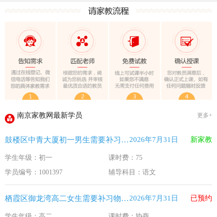
教育部关于做好2026年普通高校招生工作的通知 [教学(
江苏33个！教育部最新认定2025年第一批义务教育优质均
2025年12月江苏教育考试月历
最新！教育部等5部门发布20条举措
​2025年11月江苏教育考试月历
5个新突破！国新办发布会介绍“十四五”时期加快建设教育强
关于江苏省2026年普通高校招生第二阶段志愿填报的通告
2026-7-26
南京家教网最新学员
更多+
《2026年国家助学贷款工作指引》公布，江苏教育这样安排
2026-5-9
鼓楼区中青大厦初一男生需要补习语文
2026年7月31日
新家教
省教育厅最新发文！事关2026年普通高校综合评价招生改革
2026-4-10
学生年级：初一
课时费：75
我市2026年春季学期学生资助申请开始
2026-3-15
学员编号：1001397
辅导科目：语文
速看！新学期开学安全提示！
2026-2-27
致全省中小学生家长的一封信
2026-2-3
栖霞区御龙湾高二女生需要补习物理 化学
2026年7月31日
已预约
教育部关于做好2026年普通高校招生工作的通知 [教学(
2026-1-22
学生年级：高二
课时费：协商