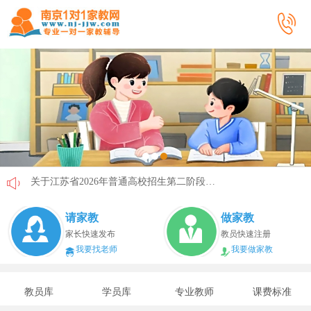
关于江苏省2026年普通高校招生第二阶段志愿填报的通告
《2026年国家助学贷款工作指引》公布，江苏教育这样安排
请家教
做家教
省教育厅最新发文！事关2026年普通高校综合评价招生改革
家长快速发布
教员快速注册
我要找老师
我要做家教
我市2026年春季学期学生资助申请开始
速看！新学期开学安全提示！
教员库
学员库
专业教师
课费标准
致全省中小学生家长的一封信