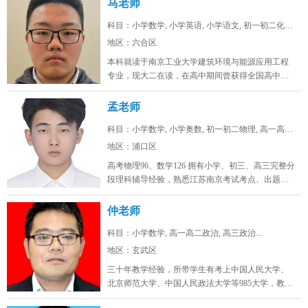
马老师
科目：小学数学, 小学英语, 小学语文, 初一初二化学...
地区：六合区
本科就读于南京工业大学建筑环境与能源应用工程
专业，现大二在读，在高中期间曾获得全国高中生
英语能力测评大赛省一，全国化学奥...
孟老师
科目：小学数学, 小学奥数, 初一初二物理, 高一高二...
地区：浦口区
高考物理96、数学126 拥有小学、初三、高三完整分
段理科辅导经验，熟悉江苏南京考试考点、出题思
路，擅长补差提分、五升...
仲老师
科目：小学数学, 高一高二政治, 高三政治...
地区：玄武区
三十年教学经验，所带学生有考上中国人民大学、
北京师范大学、中国人民政法大学等985大学，教学
态度认真，品德高尚。...