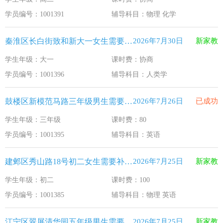
江苏33个！教育部最新认定2025年第一批义务教育优质均
2026-1-15
学员编号：1001391
辅导科目：物理 化学
2025年12月江苏教育考试月历
2025-12-1
秦淮区长白街致和新大一女生需要补习人类学
2026年7月30日
新家教
最新！教育部等5部门发布20条举措
2025-11-19
学生年级：大一
课时费：协商
​2025年11月江苏教育考试月历
2025-10-31
学员编号：1001396
辅导科目：人类学
5个新突破！国新办发布会介绍“十四五”时期加快建设教育强
2025-9-23
鼓楼区新模范马路三年级男生需要补习英语
2026年7月26日
已成功
学生年级：三年级
课时费：80
学员编号：1001395
辅导科目：英语
建邺区秀山路18号初二女生需要补习物理 英语
2026年7月25日
新家教
学生年级：初二
课时费：100
学员编号：1001385
辅导科目：物理 英语
江宁区翠屏清华园五年级男生需要补习新概念英语
2026年7月25日
新家教