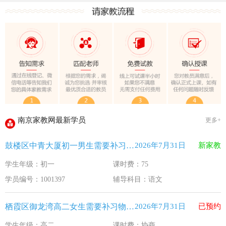
教育部关于做好2026年普通高校招生工作的通知 [教学(
江苏33个！教育部最新认定2025年第一批义务教育优质均
2025年12月江苏教育考试月历
最新！教育部等5部门发布20条举措
​2025年11月江苏教育考试月历
5个新突破！国新办发布会介绍“十四五”时期加快建设教育强
关于江苏省2026年普通高校招生第二阶段志愿填报的通告
2026-7-26
南京家教网最新学员
更多+
《2026年国家助学贷款工作指引》公布，江苏教育这样安排
2026-5-9
鼓楼区中青大厦初一男生需要补习语文
2026年7月31日
新家教
省教育厅最新发文！事关2026年普通高校综合评价招生改革
2026-4-10
学生年级：初一
课时费：75
我市2026年春季学期学生资助申请开始
2026-3-15
学员编号：1001397
辅导科目：语文
速看！新学期开学安全提示！
2026-2-27
致全省中小学生家长的一封信
2026-2-3
栖霞区御龙湾高二女生需要补习物理 化学
2026年7月31日
已预约
教育部关于做好2026年普通高校招生工作的通知 [教学(
2026-1-22
学生年级：高二
课时费：协商