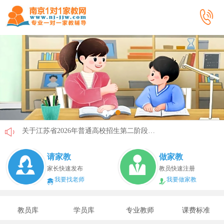
关于江苏省2026年普通高校招生第二阶段志愿填报的通告
《2026年国家助学贷款工作指引》公布，江苏教育这样安排
请家教
做家教
省教育厅最新发文！事关2026年普通高校综合评价招生改革
家长快速发布
教员快速注册
我要找老师
我要做家教
我市2026年春季学期学生资助申请开始
速看！新学期开学安全提示！
教员库
学员库
专业教师
课费标准
致全省中小学生家长的一封信