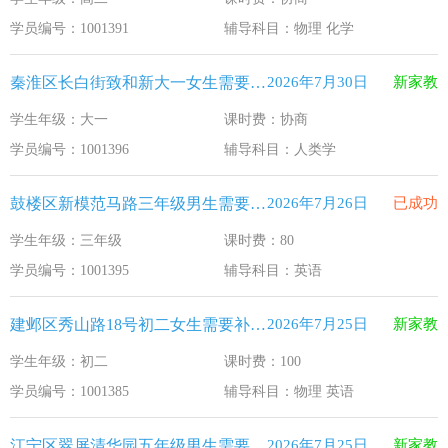
江苏33个！教育部最新认定2025年第一批义务教育优质均
2026-1-15
学员编号：1001391
辅导科目：物理 化学
2025年12月江苏教育考试月历
2025-12-1
秦淮区长白街致和新大一女生需要补习人类学
2026年7月30日
新家教
最新！教育部等5部门发布20条举措
2025-11-19
学生年级：大一
课时费：协商
​2025年11月江苏教育考试月历
2025-10-31
学员编号：1001396
辅导科目：人类学
5个新突破！国新办发布会介绍“十四五”时期加快建设教育强
2025-9-23
鼓楼区新模范马路三年级男生需要补习英语
2026年7月26日
已成功
学生年级：三年级
课时费：80
学员编号：1001395
辅导科目：英语
建邺区秀山路18号初二女生需要补习物理 英语
2026年7月25日
新家教
学生年级：初二
课时费：100
学员编号：1001385
辅导科目：物理 英语
江宁区翠屏清华园五年级男生需要补习新概念英语
2026年7月25日
新家教