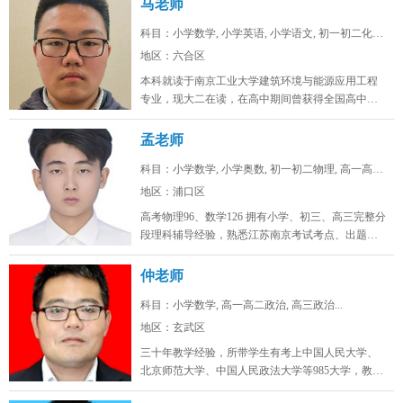
马老师
科目：小学数学, 小学英语, 小学语文, 初一初二化学...
地区：六合区
本科就读于南京工业大学建筑环境与能源应用工程
专业，现大二在读，在高中期间曾获得全国高中生
英语能力测评大赛省一，全国化学奥...
孟老师
科目：小学数学, 小学奥数, 初一初二物理, 高一高二...
地区：浦口区
高考物理96、数学126 拥有小学、初三、高三完整分
段理科辅导经验，熟悉江苏南京考试考点、出题思
路，擅长补差提分、五升...
仲老师
科目：小学数学, 高一高二政治, 高三政治...
地区：玄武区
三十年教学经验，所带学生有考上中国人民大学、
北京师范大学、中国人民政法大学等985大学，教学
态度认真，品德高尚。...