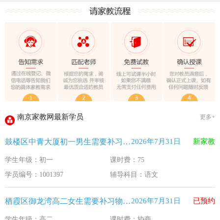
教育部关于做好2026年普通高校招生工作的通知 [教学(
江苏33个！教育部最新认定2025年第一批义务教育优质均
2025年12月江苏教育考试月历
最新！教育部等5部门发布20条举措
​2025年11月江苏教育考试月历
5个新突破！国新办发布会介绍“十四五”时期加快建设教育强
关于江苏省2026年普通高校招生第二阶段志愿填报的通告
2026-7-26
南京家教网最新学员
更多+
《2026年国家助学贷款工作指引》公布，江苏教育这样安排
2026-5-9
鼓楼区中青大厦初一男生需要补习语文
2026年7月31日
新家教
省教育厅最新发文！事关2026年普通高校综合评价招生改革
2026-4-10
学生年级：初一
课时费：75
我市2026年春季学期学生资助申请开始
2026-3-15
学员编号：1001397
辅导科目：语文
速看！新学期开学安全提示！
2026-2-27
致全省中小学生家长的一封信
2026-2-3
栖霞区御龙湾高二女生需要补习物理 化学
2026年7月31日
已预约
教育部关于做好2026年普通高校招生工作的通知 [教学(
2026-1-22
学生年级：高二
课时费：协商