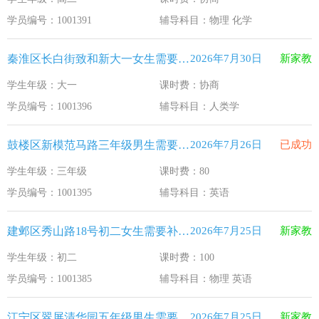
江苏33个！教育部最新认定2025年第一批义务教育优质均
2026-1-15
学员编号：1001391
辅导科目：物理 化学
2025年12月江苏教育考试月历
2025-12-1
秦淮区长白街致和新大一女生需要补习人类学
2026年7月30日
新家教
最新！教育部等5部门发布20条举措
2025-11-19
学生年级：大一
课时费：协商
​2025年11月江苏教育考试月历
2025-10-31
学员编号：1001396
辅导科目：人类学
5个新突破！国新办发布会介绍“十四五”时期加快建设教育强
2025-9-23
鼓楼区新模范马路三年级男生需要补习英语
2026年7月26日
已成功
学生年级：三年级
课时费：80
学员编号：1001395
辅导科目：英语
建邺区秀山路18号初二女生需要补习物理 英语
2026年7月25日
新家教
学生年级：初二
课时费：100
学员编号：1001385
辅导科目：物理 英语
江宁区翠屏清华园五年级男生需要补习新概念英语
2026年7月25日
新家教