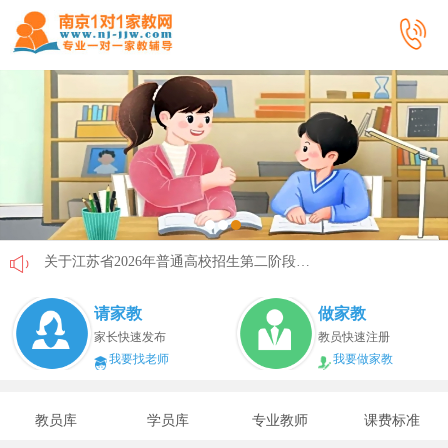
关于江苏省2026年普通高校招生第二阶段志愿填报的通告
《2026年国家助学贷款工作指引》公布，江苏教育这样安排
请家教
做家教
省教育厅最新发文！事关2026年普通高校综合评价招生改革
家长快速发布
教员快速注册
我要找老师
我要做家教
我市2026年春季学期学生资助申请开始
速看！新学期开学安全提示！
教员库
学员库
专业教师
课费标准
致全省中小学生家长的一封信