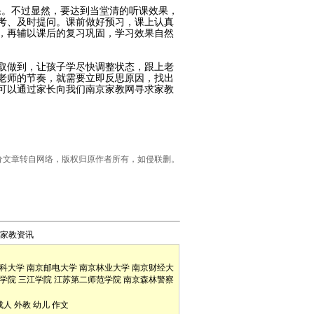
果。不过显然，要达到当堂清的听课效果，
考、及时提问。课前做好预习，课上认真
，再辅以课后的复习巩固，学习效果自然
取做到，让孩子学尽快调整状态，跟上老
老师的节奏，就需要立即反思原因，找出
可以通过家长向我们南京家教网寻求家教
明：部分文章转自网络，版权归原作者所有，如侵联删。
家教资讯
科大学
南京邮电大学
南京林业大学
南京财经大
学院
三江学院
江苏第二师范学院
南京森林警察
成人
外教
幼儿
作文