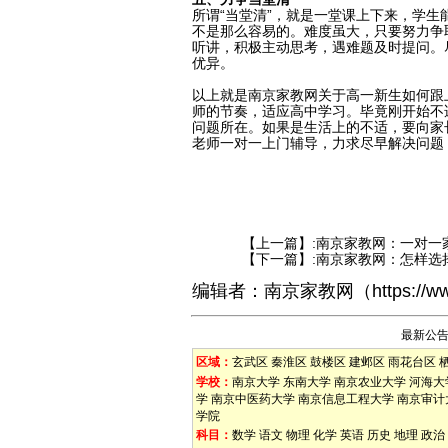
所谓“当堂清”，就是一堂课上下来，学
不是那么容易的。难度虽大，只要努力争
听讲，积极主动思考，遇难题及时提问。
优异。
以上就是南京家教网关于高一新生如何跟
师的节奏，适应高中学习。毕竟刚开始不
问题所在。如果是生活上的不适，要向家
老师一对一上门辅导，力求尽早解决问题
【上一篇】:
南京家教网：一对一
【下一篇】:
南京家教网：怎样选
编辑者：
南京家教网
（
https://w
最新公
区域：
玄武区
秦淮区
鼓楼区
建邺区
雨花台区
学校：
南京大学
东南大学
南京农业大学
河海大
学
南京中医药大学
南京信息工程大学
南京审计
学院
科目：
数学
语文
物理
化学
英语
历史
地理
政治