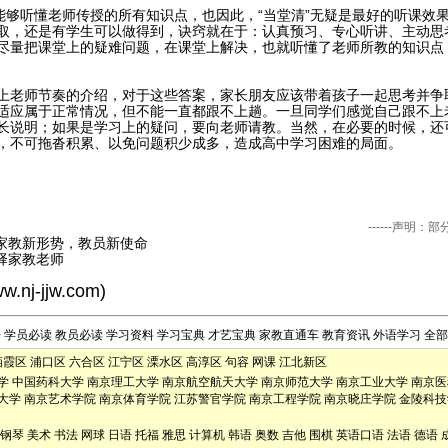
生能够听懂老师传授的所有知识点，也因此，“当堂清”无疑是最好的听课效
取，还是有学生可以做得到，诀窍就在于：认真预习、专心听讲、主动思
尽量把课堂上的疑难问题，在课堂上解决，也就听懂了老师所教的知识点
上老师节奏的介绍，对于这些答案，家长朋友应该带着孩子一起思考并争
适应属于正常情况，但不能一直都跟不上趟。一旦同学们感觉自己跟不上
长说明；如果是学习上的疑问，要向老师请教。当然，在必要的时候，还
，不可拖沓积累、
以免
问题积少成多，造成高中学习困难的局面。
------声
家教新形势，教员新使命
择家教老师
ww.nj-jjw.com
)
告
学员必读
教员必读
学习资料
学习宝典
才艺宝典
家教直通车
教育资讯
外语学习
全部
栖霞区
浦口区
六合区
江宁区
溧水区
高淳区
句容
网课
江北新区
学
中国药科大学
南京理工大学
南京航空航天大学
南京师范大学
南京工业大学
南京医
大学
南京艺术学院
南京体育学院
江苏警官学院
南京工程学院
南京晓庄学院
金陵科技
钢琴
美术
书法
网球
日语
托福
雅思
计算机
韩语
奥数
吉他
围棋
英语口语
法语
德语