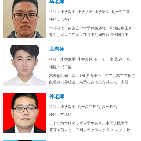
马老师
科目：小学数学, 小学英语, 小学语文, 初一初二化学...
地区：六合区
本科就读于南京工业大学建筑环境与能源应用工程
专业，现大二在读，在高中期间曾获得全国高中生
英语能力测评大赛省一，全国化学奥...
孟老师
科目：小学数学, 小学奥数, 初一初二物理, 高一高二...
地区：浦口区
高考物理96、数学126 拥有小学、初三、高三完整分
段理科辅导经验，熟悉江苏南京考试考点、出题思
路，擅长补差提分、五升...
仲老师
科目：小学数学, 高一高二政治, 高三政治...
地区：玄武区
三十年教学经验，所带学生有考上中国人民大学、
北京师范大学、中国人民政法大学等985大学，教学
态度认真，品德高尚。...