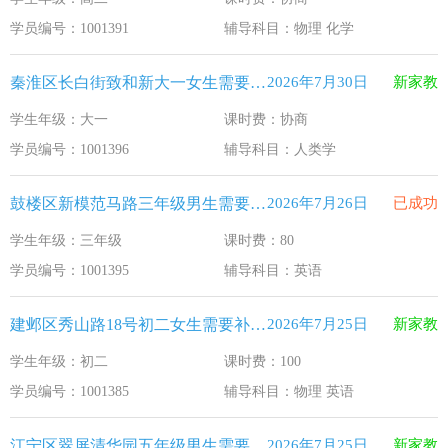
江苏33个！教育部最新认定2025年第一批义务教育优质均
2026-1-15
学员编号：1001391
辅导科目：物理 化学
2025年12月江苏教育考试月历
2025-12-1
秦淮区长白街致和新大一女生需要补习人类学
2026年7月30日
新家教
最新！教育部等5部门发布20条举措
2025-11-19
学生年级：大一
课时费：协商
​2025年11月江苏教育考试月历
2025-10-31
学员编号：1001396
辅导科目：人类学
5个新突破！国新办发布会介绍“十四五”时期加快建设教育强
2025-9-23
鼓楼区新模范马路三年级男生需要补习英语
2026年7月26日
已成功
学生年级：三年级
课时费：80
学员编号：1001395
辅导科目：英语
建邺区秀山路18号初二女生需要补习物理 英语
2026年7月25日
新家教
学生年级：初二
课时费：100
学员编号：1001385
辅导科目：物理 英语
江宁区翠屏清华园五年级男生需要补习新概念英语
2026年7月25日
新家教