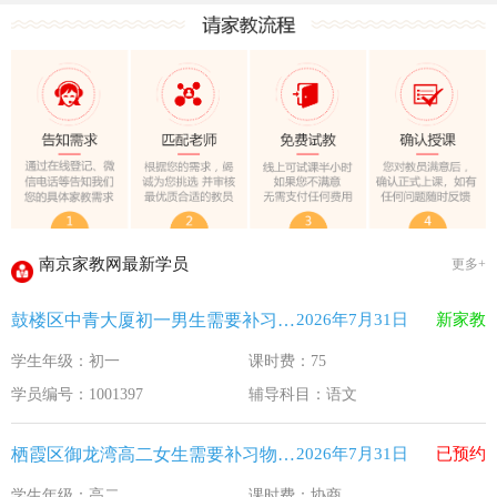
教育部关于做好2026年普通高校招生工作的通知 [教学(
江苏33个！教育部最新认定2025年第一批义务教育优质均
2025年12月江苏教育考试月历
最新！教育部等5部门发布20条举措
​2025年11月江苏教育考试月历
5个新突破！国新办发布会介绍“十四五”时期加快建设教育强
关于江苏省2026年普通高校招生第二阶段志愿填报的通告
2026-7-26
南京家教网最新学员
更多+
《2026年国家助学贷款工作指引》公布，江苏教育这样安排
2026-5-9
鼓楼区中青大厦初一男生需要补习语文
2026年7月31日
新家教
省教育厅最新发文！事关2026年普通高校综合评价招生改革
2026-4-10
学生年级：初一
课时费：75
我市2026年春季学期学生资助申请开始
2026-3-15
学员编号：1001397
辅导科目：语文
速看！新学期开学安全提示！
2026-2-27
致全省中小学生家长的一封信
2026-2-3
栖霞区御龙湾高二女生需要补习物理 化学
2026年7月31日
已预约
教育部关于做好2026年普通高校招生工作的通知 [教学(
2026-1-22
学生年级：高二
课时费：协商