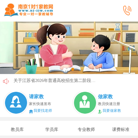
关于江苏省2026年普通高校招生第二阶段志愿填报的通告
《2026年国家助学贷款工作指引》公布，江苏教育这样安排
请家教
做家教
省教育厅最新发文！事关2026年普通高校综合评价招生改革
家长快速发布
教员快速注册
我要找老师
我要做家教
我市2026年春季学期学生资助申请开始
速看！新学期开学安全提示！
教员库
学员库
专业教师
课费标准
致全省中小学生家长的一封信