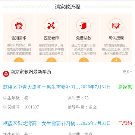
教育部关于做好2026年普通高校招生工作的通知 [教学(
江苏33个！教育部最新认定2025年第一批义务教育优质均
2025年12月江苏教育考试月历
最新！教育部等5部门发布20条举措
​2025年11月江苏教育考试月历
5个新突破！国新办发布会介绍“十四五”时期加快建设教育强
关于江苏省2026年普通高校招生第二阶段志愿填报的通告
2026-7-26
南京家教网最新学员
更多+
《2026年国家助学贷款工作指引》公布，江苏教育这样安排
2026-5-9
鼓楼区中青大厦初一男生需要补习语文
2026年7月31日
新家教
省教育厅最新发文！事关2026年普通高校综合评价招生改革
2026-4-10
学生年级：初一
课时费：75
我市2026年春季学期学生资助申请开始
2026-3-15
学员编号：1001397
辅导科目：语文
速看！新学期开学安全提示！
2026-2-27
致全省中小学生家长的一封信
2026-2-3
栖霞区御龙湾高二女生需要补习物理 化学
2026年7月31日
已预约
教育部关于做好2026年普通高校招生工作的通知 [教学(
2026-1-22
学生年级：高二
课时费：协商