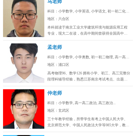
马老师
科目：小学数学, 小学英语, 小学语文, 初一初二化学...
地区：六合区
本科就读于南京工业大学建筑环境与能源应用工程
专业，现大二在读，在高中期间曾获得全国高中生
英语能力测评大赛省一，全国化学奥...
孟老师
科目：小学数学, 小学奥数, 初一初二物理, 高一高二...
地区：浦口区
高考物理96、数学126 拥有小学、初三、高三完整分
段理科辅导经验，熟悉江苏南京考试考点、出题思
路，擅长补差提分、五升...
仲老师
科目：小学数学, 高一高二政治, 高三政治...
地区：玄武区
三十年教学经验，所带学生有考上中国人民大学、
北京师范大学、中国人民政法大学等985大学，教学
态度认真，品德高尚。...