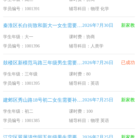
江苏33个！教育部最新认定2025年第一批义务教育优质均
2026-1-15
学员编号：1001391
辅导科目：物理 化学
2025年12月江苏教育考试月历
2025-12-1
秦淮区长白街致和新大一女生需要补习人类学
2026年7月30日
新家教
最新！教育部等5部门发布20条举措
2025-11-19
学生年级：大一
课时费：协商
​2025年11月江苏教育考试月历
2025-10-31
学员编号：1001396
辅导科目：人类学
5个新突破！国新办发布会介绍“十四五”时期加快建设教育强
2025-9-23
鼓楼区新模范马路三年级男生需要补习英语
2026年7月26日
已成功
学生年级：三年级
课时费：80
学员编号：1001395
辅导科目：英语
建邺区秀山路18号初二女生需要补习物理 英语
2026年7月25日
新家教
学生年级：初二
课时费：100
学员编号：1001385
辅导科目：物理 英语
江宁区翠屏清华园五年级男生需要补习新概念英语
2026年7月25日
新家教