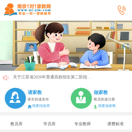
关于江苏省2026年普通高校招生第二阶段志愿填报的通告
《2026年国家助学贷款工作指引》公布，江苏教育这样安排
请家教
做家教
省教育厅最新发文！事关2026年普通高校综合评价招生改革
家长快速发布
教员快速注册
我要找老师
我要做家教
我市2026年春季学期学生资助申请开始
速看！新学期开学安全提示！
教员库
学员库
专业教师
课费标准
致全省中小学生家长的一封信