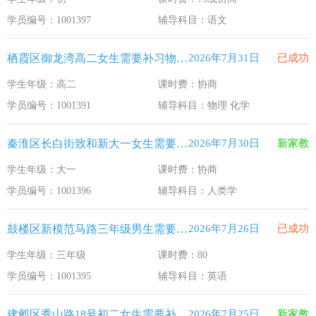
江苏33个！教育部最新认定2025年第一批义务教育优质均
2026-1-15
学员编号：1001397
辅导科目：语文
2025年12月江苏教育考试月历
2025-12-1
栖霞区御龙湾高二女生需要补习物理 化学
2026年7月31日
已成功
最新！教育部等5部门发布20条举措
2025-11-19
学生年级：高二
课时费：协商
​2025年11月江苏教育考试月历
2025-10-31
学员编号：1001391
辅导科目：物理 化学
5个新突破！国新办发布会介绍“十四五”时期加快建设教育强
2025-9-23
秦淮区长白街致和新大一女生需要补习人类学
2026年7月30日
新家教
学生年级：大一
课时费：协商
学员编号：1001396
辅导科目：人类学
鼓楼区新模范马路三年级男生需要补习英语
2026年7月26日
已成功
学生年级：三年级
课时费：80
学员编号：1001395
辅导科目：英语
建邺区秀山路18号初二女生需要补习物理 英语
2026年7月25日
新家教