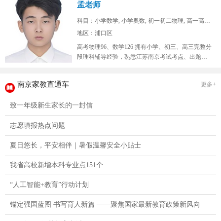
孟老师
科目：小学数学, 小学奥数, 初一初二物理, 高一高二...
地区：浦口区
高考物理96、数学126 拥有小学、初三、高三完整分
段理科辅导经验，熟悉江苏南京考试考点、出题思
路，擅长补差提分、五升...
南京家教直通车
更多+
致一年级新生家长的一封信
志愿填报热点问题
夏日悠长，平安相伴｜暑假温馨安全小贴士
我省高校新增本科专业点151个
“人工智能+教育”行动计划
锚定强国蓝图 书写育人新篇 ——聚焦国家最新教育政策新风向