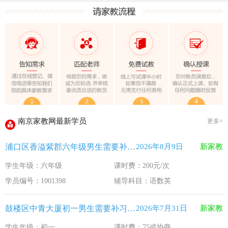
教育部关于做好2026年普通高校招生工作的通知 [教学(
江苏33个！教育部最新认定2025年第一批义务教育优质均
2025年12月江苏教育考试月历
最新！教育部等5部门发布20条举措
​2025年11月江苏教育考试月历
5个新突破！国新办发布会介绍“十四五”时期加快建设教育强
关于江苏省2026年普通高校招生第二阶段志愿填报的通告
2026-7-26
南京家教网最新学员
更多+
《2026年国家助学贷款工作指引》公布，江苏教育这样安排
2026-5-9
浦口区香溢紫郡六年级男生需要补习语数英
2026年8月9日
新家教
省教育厅最新发文！事关2026年普通高校综合评价招生改革
2026-4-10
学生年级：六年级
课时费：200元/次
我市2026年春季学期学生资助申请开始
2026-3-15
学员编号：1001398
辅导科目：语数英
速看！新学期开学安全提示！
2026-2-27
致全省中小学生家长的一封信
2026-2-3
鼓楼区中青大厦初一男生需要补习语文
2026年7月31日
新家教
教育部关于做好2026年普通高校招生工作的通知 [教学(
2026-1-22
学生年级：初一
课时费：75或协商