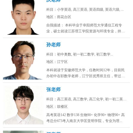
科目：小学英语, 高三英语, 英语四级, 英语六级, ...
地区：雨花台区
自我描述： 本科毕业于阜阳师范大学通信工程专
业，硕士就读江苏理工学院资源与环境专业，持有
初高中英语教师资格证，具备系统...
孙老师
科目：初中奥数, 初一初二数学, 初三数学...
地区：江宁区
本科就读于安徽师范大学，任教时间12年，目前民
办初中在职数学老师，江宁区优秀班主任，带过两
届完整的初中。班级数学中考均分...
张老师
科目：高三英语, 高三数学, 高三化学, 初一初二英语...
地区：鼓楼区
高考英语142 数学138 生物90+ 化学90+ 物理90+ 高
考总分673考入南京大学匡亚明学院，专业为理...