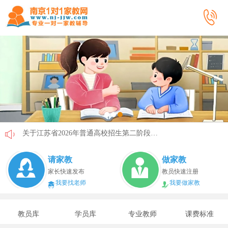
关于江苏省2026年普通高校招生第二阶段志愿填报的通告
《2026年国家助学贷款工作指引》公布，江苏教育这样安排
请家教
做家教
省教育厅最新发文！事关2026年普通高校综合评价招生改革
家长快速发布
教员快速注册
我要找老师
我要做家教
我市2026年春季学期学生资助申请开始
速看！新学期开学安全提示！
教员库
学员库
专业教师
课费标准
致全省中小学生家长的一封信