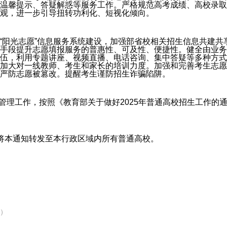
温馨提示、答疑解惑等服务工作。严格规范高考成绩、高校录取
观，进一步引导扭转功利化、短视化倾向。
进“阳光志愿”信息服务系统建设，加强部省校相关招生信息共建
手段提升志愿填报服务的普惠性、可及性、便捷性。健全由业务
伍，利用专题讲座、视频直播、电话咨询、集中答疑等多种方式
加大对一线教师、考生和家长的培训力度。加强和完善考生志愿
严防志愿被篡改。提醒考生谨防招生诈骗陷阱。
节管理工作，按照《教育部关于做好2025年普通高校招生工作的通
将本通知转发至本行政区域内所有普通高校。
导）