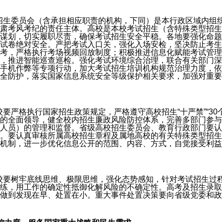
校招生委员会（含承担相应职责的机构，下同）是本行政区域内组
肃考风考纪的责任主体。高校是本校考试招生（含特殊类型招生
谋划，切实履职尽责，确保考试招生安全平稳。各地要强化命题
试卷绝对安全。严把考试入口关，强化入场安检，坚决防止考生
考，严格执行考场视频回放制度；积极推进信息化赋能考试管理
，推进智能巡查巡检。强化考试环境综合治理，联合有关部门深
手机作弊等专项行动，加大考试招生培训机构规范治理力度，依
全防护，落实国家信息系统安全等级保护相关要求，加强对重要
校要严格执行国家招生政策规定，严格遵守高校招生“十严禁”“3
的全面领导，健全校内招生廉政风险防控体系，完善多部门参与
人员）的管理和监督。省级高校招生委员会、教育行政部门要认
。要认真审核所属高校招生章程及属地高校的有关特殊类型招生
机制，进一步优化信息公开的范围、内容、方式，自觉接受利益
高校要树牢底线思维、极限思维，强化态势感知，针对考试招生过
练，用工作的确定性抵御化解风险的不确定性。高考及招生录取
做到发现在早、处置在小。重大事件处置决策要向省级党委和政