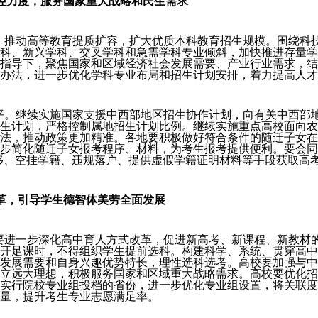
控力度，服务国家重大战略和民生需求
模。推动高等教育提质扩容，扩大优质本科教育招生规模。围绕科
科、新兴学科、交叉学科和急需学科专业倾斜，加快推进存量学
指导下，聚焦国家和区域经济社会发展需要、产业行业需求，结
办法，进一步优化学科专业布局和招生计划安排，着力提高人才
公平。继续实施国家支援中西部地区招生协作计划，向有关中西部
生计划，严格控制属地招生计划比例。继续实施重点高校面向农
法，推动政策更加精准。各地要积极做好符合条件的随迁子女在
步简化随迁子女报考程序、材料，为考生报考提供便利。要会同
移、空挂学籍、违规落户、提供虚假学籍证明材料等手段获取高
革，引导学生德智体美劳全面发展
地要进一步深化高中育人方式改革，促进新高考、新课程、新教材
开足课时，不得组织学生提前选科。构建科学、系统、贯穿高中
发展需要和自身兴趣优势特长，理性选科选考。高校要加强与中
立远大理想，积极服务国家和区域重大战略需求。高校要优化招
实行院校专业组投档的省份，进一步优化专业组设置，将关联度
量，提升考生专业志愿满足率。