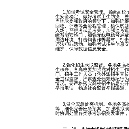
1.加强考试安全管理。省级高
生安全稳定、做好考试卫生防疫、整
当地党委和政府的领导下，加强统筹
回收、评卷等全流程管理，确保试题
入场；严把考试监考关，加强监考巡
级智能安检门，加强无线电信号屏蔽
周边环境、打击销售作弊器材、打击
违法犯罪活动。加强考试招生信息安
维护，保障数据信息安全。
2.强化招生录取监督。各地各高
生秩序。各高校要加强党对招生工作
门、招生工作人员（含外派招生宣传
全过程监督，严肃查处违规违纪行为
情况。要严格落实高校招生信息公开
举报电话，畅通社会监督举报渠道。
3.健全应急处突机制。各地各
等，细化完善应急预案，加强模拟演
时协调处置各类涉考涉招突发事件，