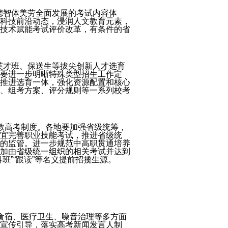
德智体美劳全面发展的考试内容体
科技前沿动态，浸润人文教育元素，
技术赋能考试评价改革，有条件的省
英才班、保送生等拔尖创新人才选育
要进一步明晰特殊类型招生工作定
推进选育一体，强化资源配置和核心
、组考方案、评分规则等一系列校考
职教高考制度。各地要加强省级统筹，
宜完善职业技能考试，推进省级统
的监管。进一步规范中高职贯通培养
加由省级统一组织的相关考试并达到
”“跟读”等名义提前招揽生源。
、食宿、医疗卫生、噪音治理等多方面
宣传引导，落实高考新闻发言人制