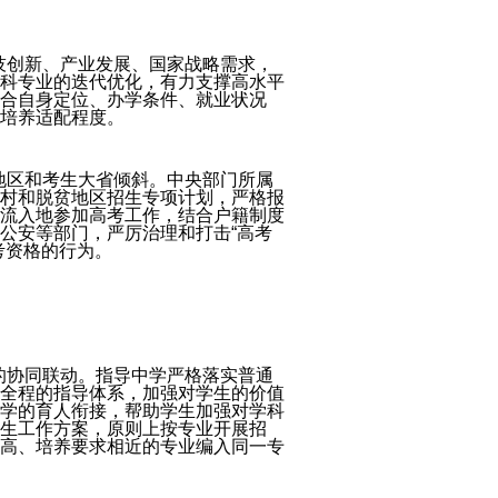
技创新、产业发展、国家战略需求，
科专业的迭代优化，有力支撑高水平
合自身定位、办学条件、就业状况
培养适配程度。
地区和考生大省倾斜。中央部门所属
村和脱贫地区招生专项计划，严格报
流入地参加高考工作，结合户籍制度
公安等部门，严厉治理和打击“高考
考资格的行为。
的协同联动。指导中学严格落实普通
全程的指导体系，加强对学生的价值
学的育人衔接，帮助学生加强对学科
生工作方案，原则上按专业开展招
高、培养要求相近的专业编入同一专