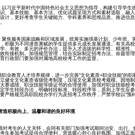
革。以习近平新时代中国特色社会主义思想为指导，构建引导学生
识、基本技能、基本方法。优化试题呈现方式和素材选取，融入
设计，更好考查学生关键能力、学科素养和思维品质。推进信息
。
作。聚焦服务国家战略和区域发展，统筹实施强基计划、少年班、
，积极为不同潜质禀赋的学生提供多元成长发展通道。有关高校
学、有效、多元的评价办法，提升人才选拔的科学性、精准性。
效衔接机制。加强规范管理，结合实际制定招考办法、命题管理
育行政部门要加强对属地高校校考工作的监督。
循职业教育人才培养规律，进一步完善“文化素质+职业技能”的
立健全文化素质省级统考制度，压缩文化素质校考规模。因地制
大赛成绩、职业技能等级证书的合理使用，加强对职业技能校考
定学生转段办法，明确转段标准、转段程序等，原则上学生应参
要严格规范高职院校办学行为及招考工作秩序，严禁学校以“预科班
营造积极向上、温馨和谐的良好环境
。加强对考生的人文关怀，会同有关部门加强考试期间治安、出行
考生参加考试提供合理便利，营造暖心舒心良好氛围。加强正面