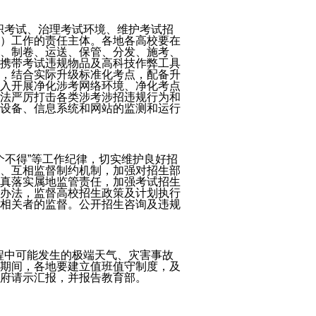
织考试、治理考试环境、维护考试招
）工作的责任主体。各地各高校要在
、制卷、运送、保管、分发、施考、
携带考试违规物品及高科技作弊工具
，结合实际升级标准化考点，配备升
入开展净化涉考网络环境、净化考点
法严厉打击各类涉考涉招违规行为和
设备、信息系统和网站的监测和运行
0个不得”等工作纪律，切实维护良好招
、互相监督制约机制，加强对招生部
真落实属地监管责任，加强考试招生
办法，监督高校招生政策及计划执行
相关者的监督。公开招生咨询及违规
程中可能发生的极端天气、灾害事故
期间，各地要建立值班值守制度，及
府请示汇报，并报告教育部。