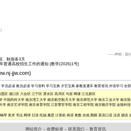
导）
------声
假、秋假各3天
年普通高校招生工作的通知 [教学(2026)1号]
ww.nj-jjw.com
)
告
学员必读
教员必读
学习资料
学习宝典
才艺宝典
家教直通车
教育资讯
外语学习
全部
栖霞区
浦口区
六合区
江宁区
溧水区
高淳区
句容
网课
江北新区
学
中国药科大学
南京理工大学
南京航空航天大学
南京师范大学
南京工业大学
南京医
大学
南京艺术学院
南京体育学院
江苏警官学院
南京工程学院
南京晓庄学院
金陵科技
钢琴
美术
书法
网球
日语
托福
雅思
计算机
韩语
奥数
吉他
围棋
英语口语
法语
德语
网站简介
-
收费标准
-
联系我们
-
教育资讯