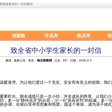
师做家教请扫一扫加微信
做家教
学员库
教员库
收
致全省中小学生家长的一封信
频道:
最新公告
发布：
南京家教网
点击: 347 日期：2026-2-3
温暖港湾。为让他们度过一个充实、安全而有意义的假期，我们
重要时光。期末成绩只是一次小结，并非成长的终章。让我们少一
急切，多一分“静待花开”的从容；少一分“居高评判”的权威，多一
的步调，在留白里孕育想象和热爱。愿这个寒假，成为亲子彼此