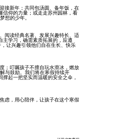
迎接新年；共同包汤圆、备年饭，在
懂信仰的力量；或走走苏州园林，看
梦想的少年。
、阅读经典名著、发展兴趣特长、适
自主学习，确需素质拓展的，应遵
子，让兴趣引领他们自在生长、快乐
度；叮嘱孩子不擅自玩水滑冰，燃放
解与鼓励。我们将在寒假持续开
同撑起一把坚实而温暖的安全之伞，
焦虑，用心陪伴，让孩子在这个寒假