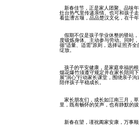
新春佳节，正是家人团聚、品味年
灶台热气里传递亲情。也可和孩子走
看
盐漕古堰
，品品楚汉文化，在千年
假期不仅是孩子学业休整的驿站，
度锻炼身体、主动参与劳动。同时，
循“适量、适需”原则，选择证照齐
绽放。
孩子的平安健康，是家庭幸福的根
烟花爆竹须遵守规定并在家长陪同下
展“润心”行动家长课堂，围绕亲子
陪伴孩子平稳成长。
家长朋友们，成长如江南三月，草
里，既有畅怀的笑声，也有静默的拔
新春在望，谨祝阖家安康，万事顺