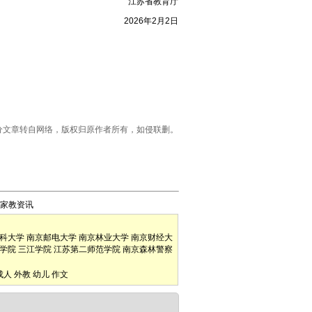
江苏省教育厅
2026年2月2日
明：部分文章转自网络，版权归原作者所有，如侵联删。
家教资讯
科大学
南京邮电大学
南京林业大学
南京财经大
学院
三江学院
江苏第二师范学院
南京森林警察
成人
外教
幼儿
作文