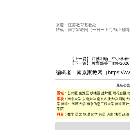
来源：江苏教育基教处
转载：南京家教网（一对一上门/线上辅
【上一篇】:
江苏明确：中小学春
【下一篇】:
教育部关于做好2026
编辑者：
南京家教网
（
https://w
最新公
区域：
玄武区
秦淮区
鼓楼区
建邺区
雨花台区
学校：
南京大学
东南大学
南京农业大学
河海大
学
南京中医药大学
南京信息工程大学
南京审计
学院
科目：
数学
语文
物理
化学
英语
历史
地理
政治