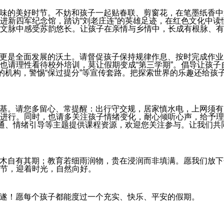
味的美好时节。不妨和孩子一起贴春联、剪窗花，在笔墨纸香中
进新四军纪念馆，踏访“
刘老庄连
”的英雄足迹，在红色文化中读
文脉中感受苏韵悠长。让孩子在亲情与乡情中，长成有根脉、有
更是全面发展的沃土。请督促孩子保持规律作息、按时完成作业
也请理性看待校外培训，莫让假期变成“第三学期”。倡导让孩子
全的机构，警惕“保过提分”等宣传套路。把探索世界的乐趣还给孩
基。请您多留心、常提醒：出行守交规，居家慎水电，上网须有
进行。同时，也请多关注孩子情绪变化，耐心倾听心声，给予理
沟通、情绪引导等主题提供课程资源，欢迎您关注参与。让我们共
木自有其期；教育若细雨润物，贵在浸润而非填满。愿我们放下
节，迎着时光，自然向好。
遂！愿每个孩子都能度过一个充实、快乐、平安的假期。