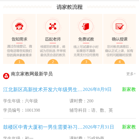
教育部关于做好2026年普通高校招生工作的通知 [教学(
江苏33个！教育部最新认定2025年第一批义务教育优质均
2025年12月江苏教育考试月历
最新！教育部等5部门发布20条举措
​2025年11月江苏教育考试月历
5个新突破！国新办发布会介绍“十四五”时期加快建设教育强
关于江苏省2026年普通高校招生第二阶段志愿填报的通告
2026-7-26
南京家教网最新学员
更多+
《2026年国家助学贷款工作指引》公布，江苏教育这样安排
2026-5-9
江北新区高新技术开发六年级男生需要补习语、数、英
2026年8月9日
新家教
省教育厅最新发文！事关2026年普通高校综合评价招生改革
2026-4-10
学生年级：六年级
课时费：200
我市2026年春季学期学生资助申请开始
2026-3-15
学员编号：1001398
辅导科目：语、数、英
速看！新学期开学安全提示！
2026-2-27
致全省中小学生家长的一封信
2026-2-3
鼓楼区中青大厦初一男生需要补习语文
2026年7月31日
新家教
教育部关于做好2026年普通高校招生工作的通知 [教学(
2026-1-22
学生年级：初一
课时费：75或协商