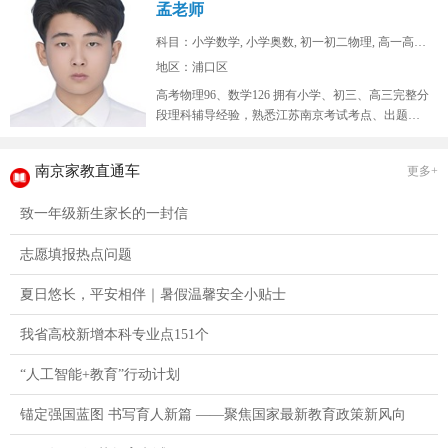
孟老师
科目：小学数学, 小学奥数, 初一初二物理, 高一高二...
地区：浦口区
高考物理96、数学126 拥有小学、初三、高三完整分
段理科辅导经验，熟悉江苏南京考试考点、出题思
路，擅长补差提分、五升...
南京家教直通车
更多+
致一年级新生家长的一封信
志愿填报热点问题
夏日悠长，平安相伴｜暑假温馨安全小贴士
我省高校新增本科专业点151个
“人工智能+教育”行动计划
锚定强国蓝图 书写育人新篇 ——聚焦国家最新教育政策新风向