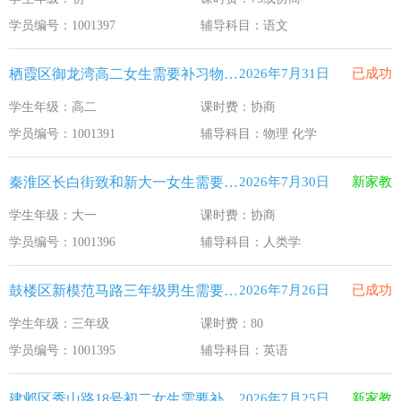
江苏33个！教育部最新认定2025年第一批义务教育优质均
2026-1-15
学员编号：1001397
辅导科目：语文
2025年12月江苏教育考试月历
2025-12-1
栖霞区御龙湾高二女生需要补习物理 化学
2026年7月31日
已成功
最新！教育部等5部门发布20条举措
2025-11-19
学生年级：高二
课时费：协商
​2025年11月江苏教育考试月历
2025-10-31
学员编号：1001391
辅导科目：物理 化学
5个新突破！国新办发布会介绍“十四五”时期加快建设教育强
2025-9-23
秦淮区长白街致和新大一女生需要补习人类学
2026年7月30日
新家教
学生年级：大一
课时费：协商
学员编号：1001396
辅导科目：人类学
鼓楼区新模范马路三年级男生需要补习英语
2026年7月26日
已成功
学生年级：三年级
课时费：80
学员编号：1001395
辅导科目：英语
建邺区秀山路18号初二女生需要补习物理 英语
2026年7月25日
新家教