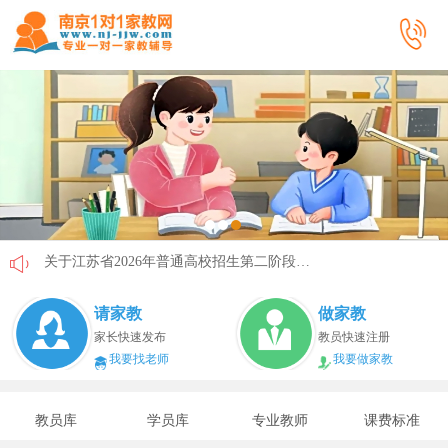
关于江苏省2026年普通高校招生第二阶段志愿填报的通告
《2026年国家助学贷款工作指引》公布，江苏教育这样安排
请家教
做家教
省教育厅最新发文！事关2026年普通高校综合评价招生改革
家长快速发布
教员快速注册
我要找老师
我要做家教
我市2026年春季学期学生资助申请开始
速看！新学期开学安全提示！
教员库
学员库
专业教师
课费标准
致全省中小学生家长的一封信