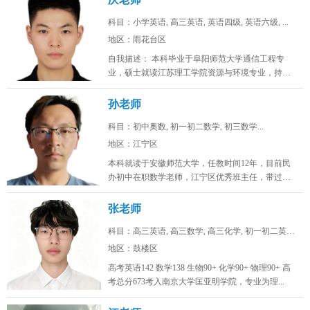
科目：小学英语, 高三英语, 英语四级, 英语六级, ...
地区：雨花台区
自我描述： 本科毕业于阜阳师范大学通信工程专
业，硕士就读江苏理工学院资源与环境专业，持有
初高中英语教师资格证，具备系统...
孙老师
科目：初中奥数, 初一初二数学, 初三数学...
地区：江宁区
本科就读于安徽师范大学，任教时间12年，目前民
办初中在职数学老师，江宁区优秀班主任，带过两
届完整的初中。班级数学中考均分...
张老师
科目：高三英语, 高三数学, 高三化学, 初一初二英语...
地区：鼓楼区
高考英语142 数学138 生物90+ 化学90+ 物理90+ 高
考总分673考入南京大学匡亚明学院，专业为理...