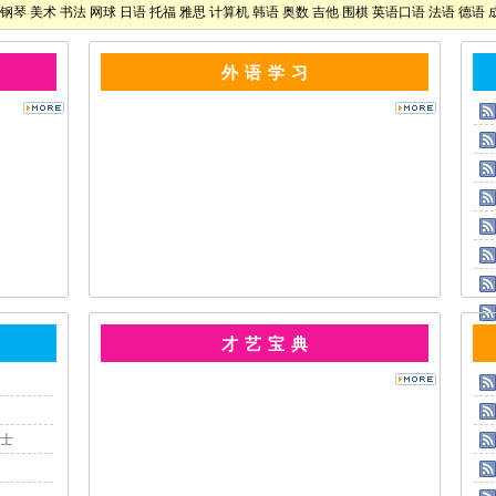
钢琴
美术
书法
网球
日语
托福
雅思
计算机
韩语
奥数
吉他
围棋
英语口语
法语
德语
外 语 学 习
才 艺 宝 典
士