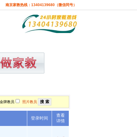
南京家教热线：13404139680（微信同号）
费标准
关于本站
金牌教员
照片教员
查看
述
登录时间
详情