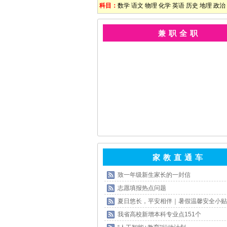
科目：
数学
语文
物理
化学
英语
历史
地理
政治
兼 职 全 职
家 教 直 通 车
致一年级新生家长的一封信
志愿填报热点问题
夏日悠长，平安相伴｜暑假温馨安全小贴
我省高校新增本科专业点151个