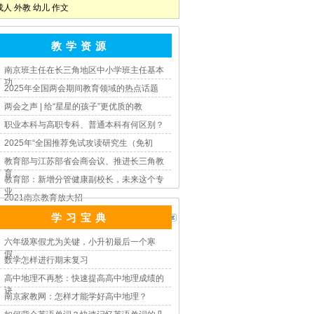
成人
外教
幼儿
作文
教 学 资 源
南京班主任在长三角地区中小学班主任基本
功
2025年全国两会期间教育领域的热点话题
两会之声 | 给“星星的孩子”更优质的教
职业本科与高职专科、普通本科有何区别？
2025年“全国推荐免试攻读研究生（免初
教育部与江苏部省会商会议、推进长三角教
育
教育部：新增分管健康副校长，未来这个专
业
2021南京教育放大招
学 习 宝 典
六年级寒假尤为关键，小升初最后一个寒
假，
数学怎样进行期末复习
高中地理不再愁：快速提高高中地理成绩的
诀
南京家教网：怎样才能学好高中地理？