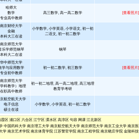
哈师大
数学
高三数学, 高一高二数学
[查看照片]
专业高中教师
南京财经大学
小学数学, 小学英语, 小学语文, 初一初
金融
二语文, 初一初二数学
本科大三在读
南京师范大学
音乐学师范钢琴
钢琴
本科大二在读
华中师范大学
数学与应用数学
初一初二数学, 初三数学
[查看照片]
专业初中教师
南京师范大学
初一初二地理, 高一高二地理, 高三地理
学科教学）地理
教育学考研
在职高中教师
京航空航天大学
电子信息
小学数学, 小学英语, 初一初二数学
硕士在读
栖霞区
浦口区
六合区
江宁区
溧水区
高淳区
句容
网课
江北新区
学
中国药科大学
南京理工大学
南京航空航天大学
南京师范大学
南京工业大学
南京医
大学
南京艺术学院
南京体育学院
江苏警官学院
南京工程学院
南京晓庄学院
金陵科技