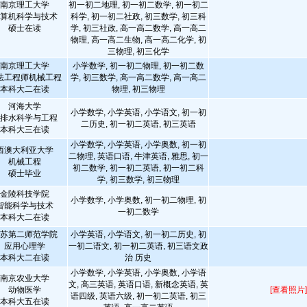
南京理工大学
初一初二地理, 初一初二数学, 初一初二
算机科学与技术
科学, 初一初二社政, 初三数学, 初三科
硕士在读
学, 初三社政, 高一高二数学, 高一高二
物理, 高一高二生物, 高一高二化学, 初
三物理, 初三化学
南京理工大学
小学数学, 初一初二物理, 初一初二数
法工程师机械工程
学, 初三数学, 高一高二数学, 高一高二
本科大二在读
物理, 初三物理
河海大学
小学数学, 小学英语, 小学语文, 初一初
排水科学与工程
二历史, 初一初二英语, 初三英语
本科大三在读
小学数学, 小学英语, 小学奥数, 初一初
西澳大利亚大学
二物理, 英语口语, 牛津英语, 雅思, 初一
机械工程
初二数学, 初一初二英语, 初一初二科
硕士毕业
学, 初三数学, 初三物理
金陵科技学院
小学数学, 小学奥数, 初一初二物理, 初
智能科学与技术
一初二数学
本科大二在读
苏第二师范学院
小学英语, 小学语文, 初一初二历史, 初
应用心理学
一初二语文, 初一初二英语, 初三语文政
本科大二在读
治 历史
小学数学, 小学英语, 小学奥数, 小学语
南京农业大学
文, 高三英语, 英语口语, 新概念英语, 英
动物医学
[查看照片]
语四级, 英语六级, 初一初二英语, 初三
本科大五在读