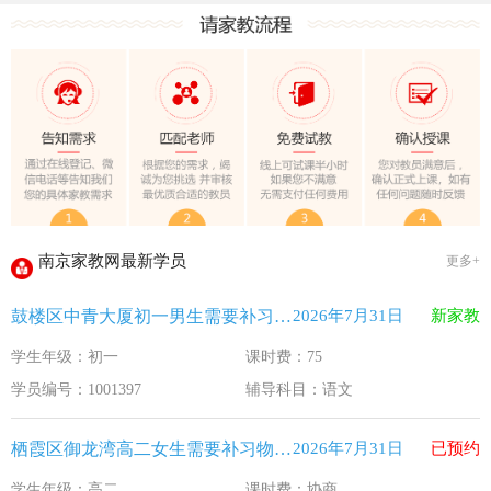
教育部关于做好2026年普通高校招生工作的通知 [教学(
江苏33个！教育部最新认定2025年第一批义务教育优质均
2025年12月江苏教育考试月历
最新！教育部等5部门发布20条举措
​2025年11月江苏教育考试月历
5个新突破！国新办发布会介绍“十四五”时期加快建设教育强
关于江苏省2026年普通高校招生第二阶段志愿填报的通告
2026-7-26
南京家教网最新学员
更多+
《2026年国家助学贷款工作指引》公布，江苏教育这样安排
2026-5-9
鼓楼区中青大厦初一男生需要补习语文
2026年7月31日
新家教
省教育厅最新发文！事关2026年普通高校综合评价招生改革
2026-4-10
学生年级：初一
课时费：75
我市2026年春季学期学生资助申请开始
2026-3-15
学员编号：1001397
辅导科目：语文
速看！新学期开学安全提示！
2026-2-27
致全省中小学生家长的一封信
2026-2-3
栖霞区御龙湾高二女生需要补习物理 化学
2026年7月31日
已预约
教育部关于做好2026年普通高校招生工作的通知 [教学(
2026-1-22
学生年级：高二
课时费：协商