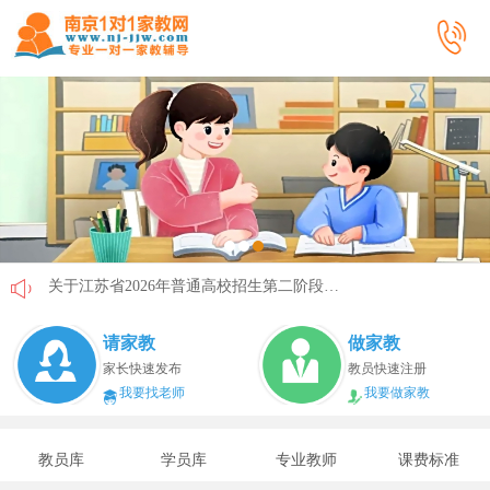
关于江苏省2026年普通高校招生第二阶段志愿填报的通告
《2026年国家助学贷款工作指引》公布，江苏教育这样安排
请家教
做家教
省教育厅最新发文！事关2026年普通高校综合评价招生改革
家长快速发布
教员快速注册
我要找老师
我要做家教
我市2026年春季学期学生资助申请开始
速看！新学期开学安全提示！
教员库
学员库
专业教师
课费标准
致全省中小学生家长的一封信