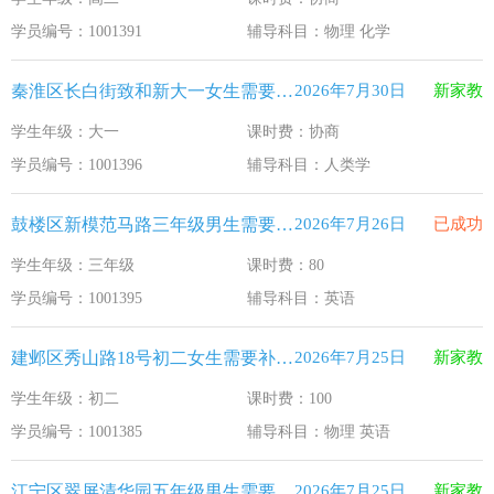
江苏33个！教育部最新认定2025年第一批义务教育优质均
2026-1-15
学员编号：1001391
辅导科目：物理 化学
2025年12月江苏教育考试月历
2025-12-1
秦淮区长白街致和新大一女生需要补习人类学
2026年7月30日
新家教
最新！教育部等5部门发布20条举措
2025-11-19
学生年级：大一
课时费：协商
​2025年11月江苏教育考试月历
2025-10-31
学员编号：1001396
辅导科目：人类学
5个新突破！国新办发布会介绍“十四五”时期加快建设教育强
2025-9-23
鼓楼区新模范马路三年级男生需要补习英语
2026年7月26日
已成功
学生年级：三年级
课时费：80
学员编号：1001395
辅导科目：英语
建邺区秀山路18号初二女生需要补习物理 英语
2026年7月25日
新家教
学生年级：初二
课时费：100
学员编号：1001385
辅导科目：物理 英语
江宁区翠屏清华园五年级男生需要补习新概念英语
2026年7月25日
新家教