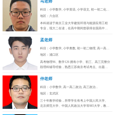
马老师
科目：小学数学, 小学英语, 小学语文, 初一初二化学...
地区：六合区
本科就读于南京工业大学建筑环境与能源应用工程
专业，现大二在读，在高中期间曾获得全国高中生
英语能力测评大赛省一，全国化学奥...
孟老师
科目：小学数学, 小学奥数, 初一初二物理, 高一高二...
地区：浦口区
高考物理96、数学126 拥有小学、初三、高三完整分
段理科辅导经验，熟悉江苏南京考试考点、出题思
路，擅长补差提分、五升...
仲老师
科目：小学数学, 高一高二政治, 高三政治...
地区：玄武区
三十年教学经验，所带学生有考上中国人民大学、
北京师范大学、中国人民政法大学等985大学，教学
态度认真，品德高尚。...