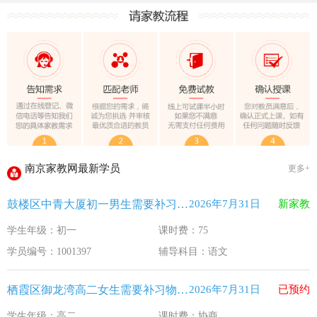
教育部关于做好2026年普通高校招生工作的通知 [教学(
江苏33个！教育部最新认定2025年第一批义务教育优质均
2025年12月江苏教育考试月历
最新！教育部等5部门发布20条举措
​2025年11月江苏教育考试月历
5个新突破！国新办发布会介绍“十四五”时期加快建设教育强
关于江苏省2026年普通高校招生第二阶段志愿填报的通告
2026-7-26
南京家教网最新学员
更多+
《2026年国家助学贷款工作指引》公布，江苏教育这样安排
2026-5-9
鼓楼区中青大厦初一男生需要补习语文
2026年7月31日
新家教
省教育厅最新发文！事关2026年普通高校综合评价招生改革
2026-4-10
学生年级：初一
课时费：75
我市2026年春季学期学生资助申请开始
2026-3-15
学员编号：1001397
辅导科目：语文
速看！新学期开学安全提示！
2026-2-27
致全省中小学生家长的一封信
2026-2-3
栖霞区御龙湾高二女生需要补习物理 化学
2026年7月31日
已预约
教育部关于做好2026年普通高校招生工作的通知 [教学(
2026-1-22
学生年级：高二
课时费：协商