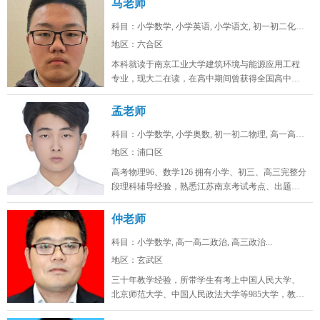
马老师
科目：小学数学, 小学英语, 小学语文, 初一初二化学...
地区：六合区
本科就读于南京工业大学建筑环境与能源应用工程
专业，现大二在读，在高中期间曾获得全国高中生
英语能力测评大赛省一，全国化学奥...
孟老师
科目：小学数学, 小学奥数, 初一初二物理, 高一高二...
地区：浦口区
高考物理96、数学126 拥有小学、初三、高三完整分
段理科辅导经验，熟悉江苏南京考试考点、出题思
路，擅长补差提分、五升...
仲老师
科目：小学数学, 高一高二政治, 高三政治...
地区：玄武区
三十年教学经验，所带学生有考上中国人民大学、
北京师范大学、中国人民政法大学等985大学，教学
态度认真，品德高尚。...