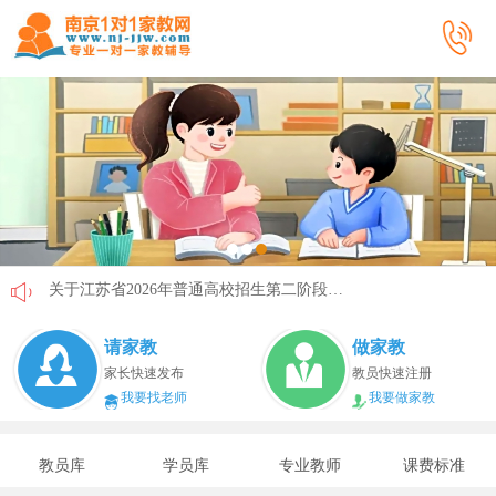
关于江苏省2026年普通高校招生第二阶段志愿填报的通告
《2026年国家助学贷款工作指引》公布，江苏教育这样安排
请家教
做家教
省教育厅最新发文！事关2026年普通高校综合评价招生改革
家长快速发布
教员快速注册
我要找老师
我要做家教
我市2026年春季学期学生资助申请开始
速看！新学期开学安全提示！
教员库
学员库
专业教师
课费标准
致全省中小学生家长的一封信