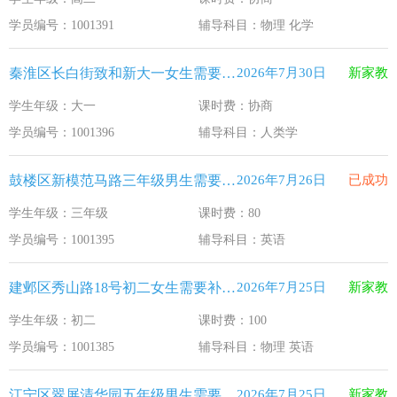
江苏33个！教育部最新认定2025年第一批义务教育优质均
2026-1-15
学员编号：1001391
辅导科目：物理 化学
2025年12月江苏教育考试月历
2025-12-1
秦淮区长白街致和新大一女生需要补习人类学
2026年7月30日
新家教
最新！教育部等5部门发布20条举措
2025-11-19
学生年级：大一
课时费：协商
​2025年11月江苏教育考试月历
2025-10-31
学员编号：1001396
辅导科目：人类学
5个新突破！国新办发布会介绍“十四五”时期加快建设教育强
2025-9-23
鼓楼区新模范马路三年级男生需要补习英语
2026年7月26日
已成功
学生年级：三年级
课时费：80
学员编号：1001395
辅导科目：英语
建邺区秀山路18号初二女生需要补习物理 英语
2026年7月25日
新家教
学生年级：初二
课时费：100
学员编号：1001385
辅导科目：物理 英语
江宁区翠屏清华园五年级男生需要补习新概念英语
2026年7月25日
新家教