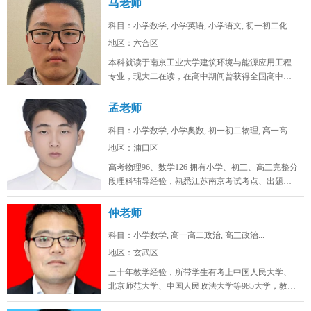
马老师
科目：小学数学, 小学英语, 小学语文, 初一初二化学...
地区：六合区
本科就读于南京工业大学建筑环境与能源应用工程
专业，现大二在读，在高中期间曾获得全国高中生
英语能力测评大赛省一，全国化学奥...
孟老师
科目：小学数学, 小学奥数, 初一初二物理, 高一高二...
地区：浦口区
高考物理96、数学126 拥有小学、初三、高三完整分
段理科辅导经验，熟悉江苏南京考试考点、出题思
路，擅长补差提分、五升...
仲老师
科目：小学数学, 高一高二政治, 高三政治...
地区：玄武区
三十年教学经验，所带学生有考上中国人民大学、
北京师范大学、中国人民政法大学等985大学，教学
态度认真，品德高尚。...