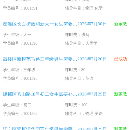
江苏33个！教育部最新认定2025年第一批义务教育优质均
2026-1-15
学员编号：1001391
辅导科目：物理 化学
2025年12月江苏教育考试月历
2025-12-1
秦淮区长白街致和新大一女生需要补习人类学
2026年7月30日
新家教
最新！教育部等5部门发布20条举措
2025-11-19
学生年级：大一
课时费：协商
​2025年11月江苏教育考试月历
2025-10-31
学员编号：1001396
辅导科目：人类学
5个新突破！国新办发布会介绍“十四五”时期加快建设教育强
2025-9-23
鼓楼区新模范马路三年级男生需要补习英语
2026年7月26日
已成功
学生年级：三年级
课时费：80
学员编号：1001395
辅导科目：英语
建邺区秀山路18号初二女生需要补习物理 英语
2026年7月25日
新家教
学生年级：初二
课时费：100
学员编号：1001385
辅导科目：物理 英语
江宁区翠屏清华园五年级男生需要补习新概念英语
2026年7月25日
新家教