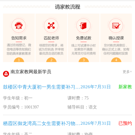
教育部关于做好2026年普通高校招生工作的通知 [教学(
江苏33个！教育部最新认定2025年第一批义务教育优质均
2025年12月江苏教育考试月历
最新！教育部等5部门发布20条举措
​2025年11月江苏教育考试月历
5个新突破！国新办发布会介绍“十四五”时期加快建设教育强
关于江苏省2026年普通高校招生第二阶段志愿填报的通告
2026-7-26
南京家教网最新学员
更多+
《2026年国家助学贷款工作指引》公布，江苏教育这样安排
2026-5-9
鼓楼区中青大厦初一男生需要补习语文
2026年7月31日
新家教
省教育厅最新发文！事关2026年普通高校综合评价招生改革
2026-4-10
学生年级：初一
课时费：75
我市2026年春季学期学生资助申请开始
2026-3-15
学员编号：1001397
辅导科目：语文
速看！新学期开学安全提示！
2026-2-27
致全省中小学生家长的一封信
2026-2-3
栖霞区御龙湾高二女生需要补习物理 化学
2026年7月31日
已预约
教育部关于做好2026年普通高校招生工作的通知 [教学(
2026-1-22
学生年级：高二
课时费：协商