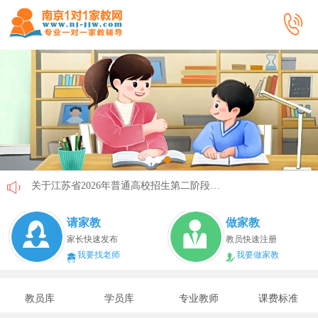
关于江苏省2026年普通高校招生第二阶段志愿填报的通告
《2026年国家助学贷款工作指引》公布，江苏教育这样安排
请家教
做家教
省教育厅最新发文！事关2026年普通高校综合评价招生改革
家长快速发布
教员快速注册
我要找老师
我要做家教
我市2026年春季学期学生资助申请开始
速看！新学期开学安全提示！
教员库
学员库
专业教师
课费标准
致全省中小学生家长的一封信