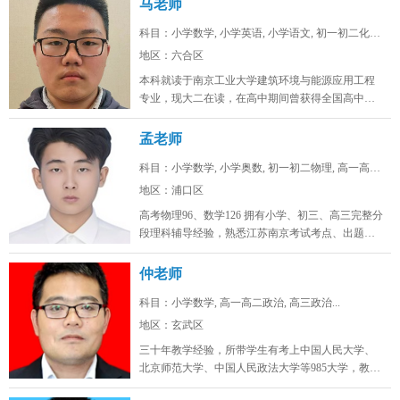
马老师
科目：小学数学, 小学英语, 小学语文, 初一初二化学...
地区：六合区
本科就读于南京工业大学建筑环境与能源应用工程
专业，现大二在读，在高中期间曾获得全国高中生
英语能力测评大赛省一，全国化学奥...
孟老师
科目：小学数学, 小学奥数, 初一初二物理, 高一高二...
地区：浦口区
高考物理96、数学126 拥有小学、初三、高三完整分
段理科辅导经验，熟悉江苏南京考试考点、出题思
路，擅长补差提分、五升...
仲老师
科目：小学数学, 高一高二政治, 高三政治...
地区：玄武区
三十年教学经验，所带学生有考上中国人民大学、
北京师范大学、中国人民政法大学等985大学，教学
态度认真，品德高尚。...