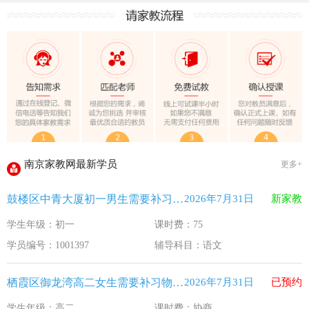
教育部关于做好2026年普通高校招生工作的通知 [教学(
江苏33个！教育部最新认定2025年第一批义务教育优质均
2025年12月江苏教育考试月历
最新！教育部等5部门发布20条举措
​2025年11月江苏教育考试月历
5个新突破！国新办发布会介绍“十四五”时期加快建设教育强
关于江苏省2026年普通高校招生第二阶段志愿填报的通告
2026-7-26
南京家教网最新学员
更多+
《2026年国家助学贷款工作指引》公布，江苏教育这样安排
2026-5-9
鼓楼区中青大厦初一男生需要补习语文
2026年7月31日
新家教
省教育厅最新发文！事关2026年普通高校综合评价招生改革
2026-4-10
学生年级：初一
课时费：75
我市2026年春季学期学生资助申请开始
2026-3-15
学员编号：1001397
辅导科目：语文
速看！新学期开学安全提示！
2026-2-27
致全省中小学生家长的一封信
2026-2-3
栖霞区御龙湾高二女生需要补习物理 化学
2026年7月31日
已预约
教育部关于做好2026年普通高校招生工作的通知 [教学(
2026-1-22
学生年级：高二
课时费：协商