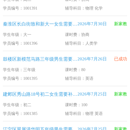
江苏33个！教育部最新认定2025年第一批义务教育优质均
2026-1-15
学员编号：1001391
辅导科目：物理 化学
2025年12月江苏教育考试月历
2025-12-1
秦淮区长白街致和新大一女生需要补习人类学
2026年7月30日
新家教
最新！教育部等5部门发布20条举措
2025-11-19
学生年级：大一
课时费：协商
​2025年11月江苏教育考试月历
2025-10-31
学员编号：1001396
辅导科目：人类学
5个新突破！国新办发布会介绍“十四五”时期加快建设教育强
2025-9-23
鼓楼区新模范马路三年级男生需要补习英语
2026年7月26日
已成功
学生年级：三年级
课时费：80
学员编号：1001395
辅导科目：英语
建邺区秀山路18号初二女生需要补习物理 英语
2026年7月25日
新家教
学生年级：初二
课时费：100
学员编号：1001385
辅导科目：物理 英语
江宁区翠屏清华园五年级男生需要补习新概念英语
2026年7月25日
新家教