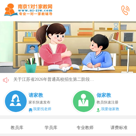
关于江苏省2026年普通高校招生第二阶段志愿填报的通告
《2026年国家助学贷款工作指引》公布，江苏教育这样安排
请家教
做家教
省教育厅最新发文！事关2026年普通高校综合评价招生改革
家长快速发布
教员快速注册
我要找老师
我要做家教
我市2026年春季学期学生资助申请开始
速看！新学期开学安全提示！
教员库
学员库
专业教师
课费标准
致全省中小学生家长的一封信