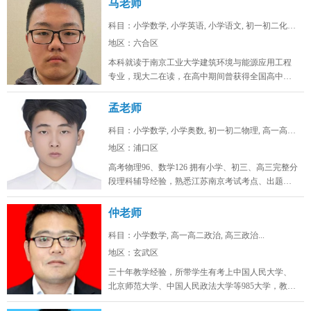
马老师
科目：小学数学, 小学英语, 小学语文, 初一初二化学...
地区：六合区
本科就读于南京工业大学建筑环境与能源应用工程
专业，现大二在读，在高中期间曾获得全国高中生
英语能力测评大赛省一，全国化学奥...
孟老师
科目：小学数学, 小学奥数, 初一初二物理, 高一高二...
地区：浦口区
高考物理96、数学126 拥有小学、初三、高三完整分
段理科辅导经验，熟悉江苏南京考试考点、出题思
路，擅长补差提分、五升...
仲老师
科目：小学数学, 高一高二政治, 高三政治...
地区：玄武区
三十年教学经验，所带学生有考上中国人民大学、
北京师范大学、中国人民政法大学等985大学，教学
态度认真，品德高尚。...