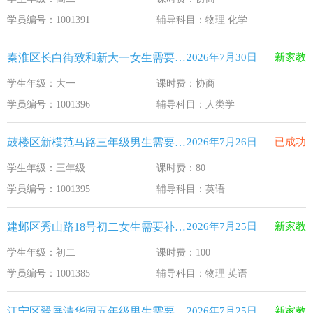
江苏33个！教育部最新认定2025年第一批义务教育优质均
2026-1-15
学员编号：1001391
辅导科目：物理 化学
2025年12月江苏教育考试月历
2025-12-1
秦淮区长白街致和新大一女生需要补习人类学
2026年7月30日
新家教
最新！教育部等5部门发布20条举措
2025-11-19
学生年级：大一
课时费：协商
​2025年11月江苏教育考试月历
2025-10-31
学员编号：1001396
辅导科目：人类学
5个新突破！国新办发布会介绍“十四五”时期加快建设教育强
2025-9-23
鼓楼区新模范马路三年级男生需要补习英语
2026年7月26日
已成功
学生年级：三年级
课时费：80
学员编号：1001395
辅导科目：英语
建邺区秀山路18号初二女生需要补习物理 英语
2026年7月25日
新家教
学生年级：初二
课时费：100
学员编号：1001385
辅导科目：物理 英语
江宁区翠屏清华园五年级男生需要补习新概念英语
2026年7月25日
新家教