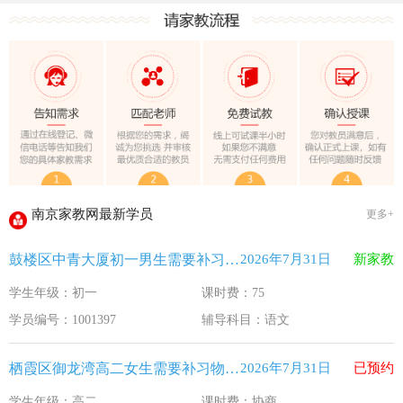
教育部关于做好2026年普通高校招生工作的通知 [教学(
江苏33个！教育部最新认定2025年第一批义务教育优质均
2025年12月江苏教育考试月历
最新！教育部等5部门发布20条举措
​2025年11月江苏教育考试月历
5个新突破！国新办发布会介绍“十四五”时期加快建设教育强
关于江苏省2026年普通高校招生第二阶段志愿填报的通告
2026-7-26
南京家教网最新学员
更多+
《2026年国家助学贷款工作指引》公布，江苏教育这样安排
2026-5-9
鼓楼区中青大厦初一男生需要补习语文
2026年7月31日
新家教
省教育厅最新发文！事关2026年普通高校综合评价招生改革
2026-4-10
学生年级：初一
课时费：75
我市2026年春季学期学生资助申请开始
2026-3-15
学员编号：1001397
辅导科目：语文
速看！新学期开学安全提示！
2026-2-27
致全省中小学生家长的一封信
2026-2-3
栖霞区御龙湾高二女生需要补习物理 化学
2026年7月31日
已预约
教育部关于做好2026年普通高校招生工作的通知 [教学(
2026-1-22
学生年级：高二
课时费：协商