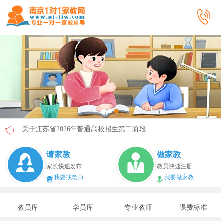
关于江苏省2026年普通高校招生第二阶段志愿填报的通告
《2026年国家助学贷款工作指引》公布，江苏教育这样安排
请家教
做家教
省教育厅最新发文！事关2026年普通高校综合评价招生改革
家长快速发布
教员快速注册
我要找老师
我要做家教
我市2026年春季学期学生资助申请开始
速看！新学期开学安全提示！
教员库
学员库
专业教师
课费标准
致全省中小学生家长的一封信