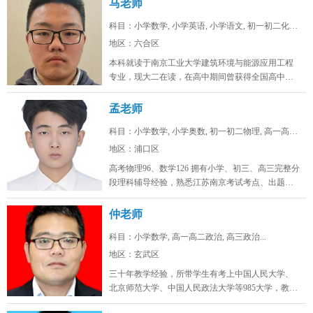
马老师
科目：小学数学, 小学英语, 小学语文, 初一初二化学...
地区：六合区
本科就读于南京工业大学建筑环境与能源应用工程
专业，现大二在读，在高中期间曾获得全国高中生
英语能力测评大赛省一，全国化学奥...
孟老师
科目：小学数学, 小学奥数, 初一初二物理, 高一高二...
地区：浦口区
高考物理96、数学126 拥有小学、初三、高三完整分
段理科辅导经验，熟悉江苏南京考试考点、出题思
路，擅长补差提分、五升...
仲老师
科目：小学数学, 高一高二政治, 高三政治...
地区：玄武区
三十年教学经验，所带学生有考上中国人民大学、
北京师范大学、中国人民政法大学等985大学，教学
态度认真，品德高尚。...