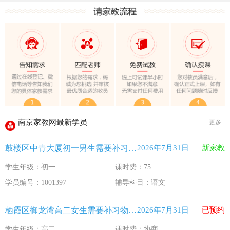
教育部关于做好2026年普通高校招生工作的通知 [教学(
江苏33个！教育部最新认定2025年第一批义务教育优质均
2025年12月江苏教育考试月历
最新！教育部等5部门发布20条举措
​2025年11月江苏教育考试月历
5个新突破！国新办发布会介绍“十四五”时期加快建设教育强
关于江苏省2026年普通高校招生第二阶段志愿填报的通告
2026-7-26
南京家教网最新学员
更多+
《2026年国家助学贷款工作指引》公布，江苏教育这样安排
2026-5-9
鼓楼区中青大厦初一男生需要补习语文
2026年7月31日
新家教
省教育厅最新发文！事关2026年普通高校综合评价招生改革
2026-4-10
学生年级：初一
课时费：75
我市2026年春季学期学生资助申请开始
2026-3-15
学员编号：1001397
辅导科目：语文
速看！新学期开学安全提示！
2026-2-27
致全省中小学生家长的一封信
2026-2-3
栖霞区御龙湾高二女生需要补习物理 化学
2026年7月31日
已预约
教育部关于做好2026年普通高校招生工作的通知 [教学(
2026-1-22
学生年级：高二
课时费：协商