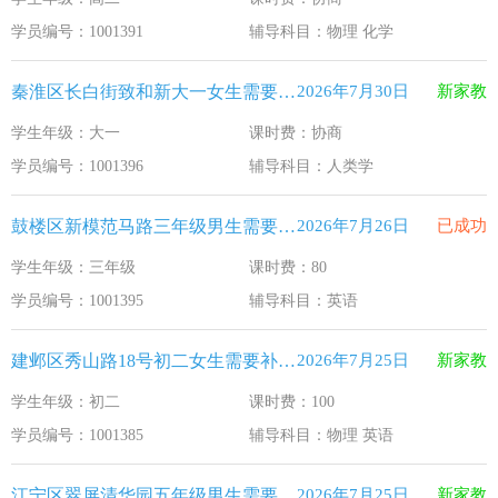
江苏33个！教育部最新认定2025年第一批义务教育优质均
2026-1-15
学员编号：1001391
辅导科目：物理 化学
2025年12月江苏教育考试月历
2025-12-1
秦淮区长白街致和新大一女生需要补习人类学
2026年7月30日
新家教
最新！教育部等5部门发布20条举措
2025-11-19
学生年级：大一
课时费：协商
​2025年11月江苏教育考试月历
2025-10-31
学员编号：1001396
辅导科目：人类学
5个新突破！国新办发布会介绍“十四五”时期加快建设教育强
2025-9-23
鼓楼区新模范马路三年级男生需要补习英语
2026年7月26日
已成功
学生年级：三年级
课时费：80
学员编号：1001395
辅导科目：英语
建邺区秀山路18号初二女生需要补习物理 英语
2026年7月25日
新家教
学生年级：初二
课时费：100
学员编号：1001385
辅导科目：物理 英语
江宁区翠屏清华园五年级男生需要补习新概念英语
2026年7月25日
新家教