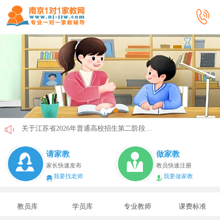
关于江苏省2026年普通高校招生第二阶段志愿填报的通告
《2026年国家助学贷款工作指引》公布，江苏教育这样安排
请家教
做家教
省教育厅最新发文！事关2026年普通高校综合评价招生改革
家长快速发布
教员快速注册
我要找老师
我要做家教
我市2026年春季学期学生资助申请开始
速看！新学期开学安全提示！
教员库
学员库
专业教师
课费标准
致全省中小学生家长的一封信