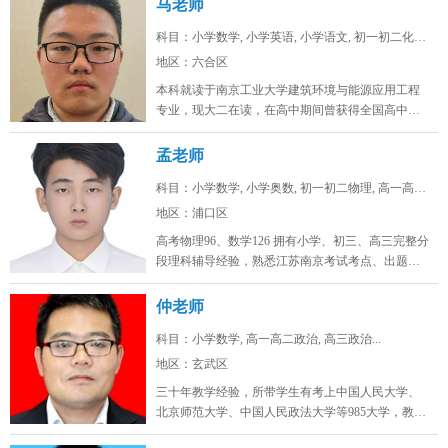
马老师
科目：小学数学, 小学英语, 小学语文, 初一初二化学...
地区：六合区
本科就读于南京工业大学建筑环境与能源应用工程
专业，现大二在读，在高中期间曾获得全国高中生
英语能力测评大赛省一，全国化学奥...
孟老师
科目：小学数学, 小学奥数, 初一初二物理, 高一高二...
地区：浦口区
高考物理96、数学126 拥有小学、初三、高三完整分
段理科辅导经验，熟悉江苏南京考试考点、出题思
路，擅长补差提分、五升...
仲老师
科目：小学数学, 高一高二政治, 高三政治...
地区：玄武区
三十年教学经验，所带学生有考上中国人民大学、
北京师范大学、中国人民政法大学等985大学，教学
态度认真，品德高尚。...