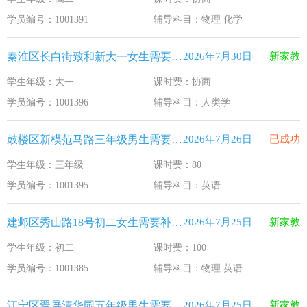
江苏33个！教育部最新认定2025年第一批义务教育优质均
2026-1-15
学员编号：1001391
辅导科目：物理 化学
2025年12月江苏教育考试月历
2025-12-1
秦淮区长白街致和新大一女生需要补习人类学
2026年7月30日
新家教
最新！教育部等5部门发布20条举措
2025-11-19
学生年级：大一
课时费：协商
​2025年11月江苏教育考试月历
2025-10-31
学员编号：1001396
辅导科目：人类学
5个新突破！国新办发布会介绍“十四五”时期加快建设教育强
2025-9-23
鼓楼区新模范马路三年级男生需要补习英语
2026年7月26日
已成功
学生年级：三年级
课时费：80
学员编号：1001395
辅导科目：英语
建邺区秀山路18号初二女生需要补习物理 英语
2026年7月25日
新家教
学生年级：初二
课时费：100
学员编号：1001385
辅导科目：物理 英语
江宁区翠屏清华园五年级男生需要补习新概念英语
2026年7月25日
新家教