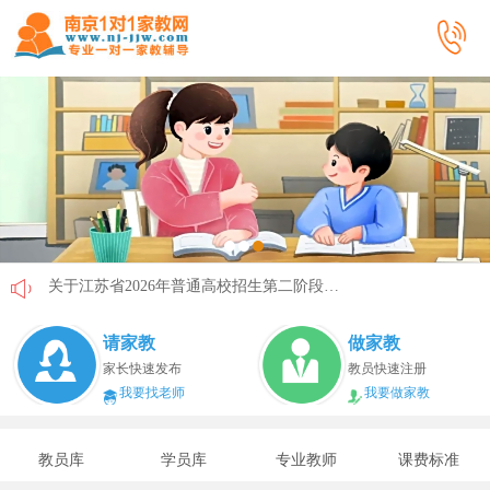
关于江苏省2026年普通高校招生第二阶段志愿填报的通告
《2026年国家助学贷款工作指引》公布，江苏教育这样安排
请家教
做家教
省教育厅最新发文！事关2026年普通高校综合评价招生改革
家长快速发布
教员快速注册
我要找老师
我要做家教
我市2026年春季学期学生资助申请开始
速看！新学期开学安全提示！
教员库
学员库
专业教师
课费标准
致全省中小学生家长的一封信