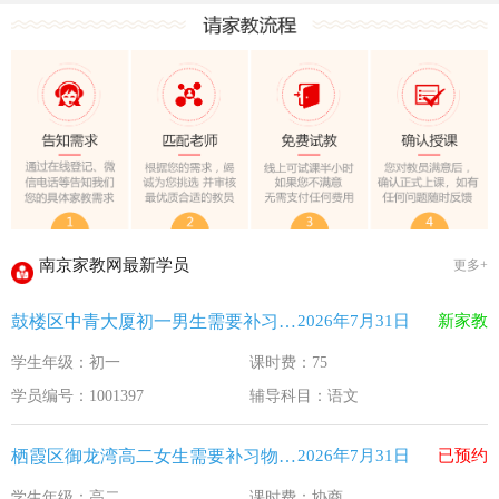
教育部关于做好2026年普通高校招生工作的通知 [教学(
江苏33个！教育部最新认定2025年第一批义务教育优质均
2025年12月江苏教育考试月历
最新！教育部等5部门发布20条举措
​2025年11月江苏教育考试月历
5个新突破！国新办发布会介绍“十四五”时期加快建设教育强
关于江苏省2026年普通高校招生第二阶段志愿填报的通告
2026-7-26
南京家教网最新学员
更多+
《2026年国家助学贷款工作指引》公布，江苏教育这样安排
2026-5-9
鼓楼区中青大厦初一男生需要补习语文
2026年7月31日
新家教
省教育厅最新发文！事关2026年普通高校综合评价招生改革
2026-4-10
学生年级：初一
课时费：75
我市2026年春季学期学生资助申请开始
2026-3-15
学员编号：1001397
辅导科目：语文
速看！新学期开学安全提示！
2026-2-27
致全省中小学生家长的一封信
2026-2-3
栖霞区御龙湾高二女生需要补习物理 化学
2026年7月31日
已预约
教育部关于做好2026年普通高校招生工作的通知 [教学(
2026-1-22
学生年级：高二
课时费：协商