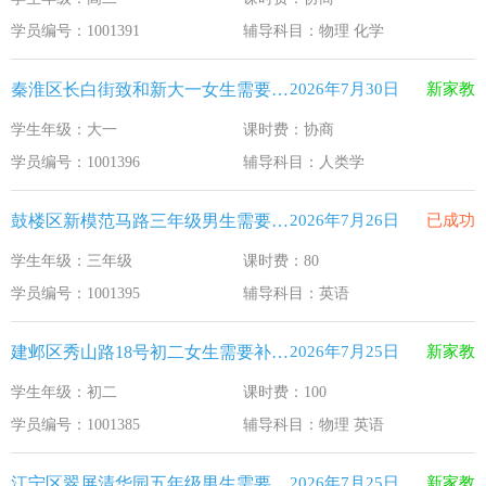
江苏33个！教育部最新认定2025年第一批义务教育优质均
2026-1-15
学员编号：1001391
辅导科目：物理 化学
2025年12月江苏教育考试月历
2025-12-1
秦淮区长白街致和新大一女生需要补习人类学
2026年7月30日
新家教
最新！教育部等5部门发布20条举措
2025-11-19
学生年级：大一
课时费：协商
​2025年11月江苏教育考试月历
2025-10-31
学员编号：1001396
辅导科目：人类学
5个新突破！国新办发布会介绍“十四五”时期加快建设教育强
2025-9-23
鼓楼区新模范马路三年级男生需要补习英语
2026年7月26日
已成功
学生年级：三年级
课时费：80
学员编号：1001395
辅导科目：英语
建邺区秀山路18号初二女生需要补习物理 英语
2026年7月25日
新家教
学生年级：初二
课时费：100
学员编号：1001385
辅导科目：物理 英语
江宁区翠屏清华园五年级男生需要补习新概念英语
2026年7月25日
新家教