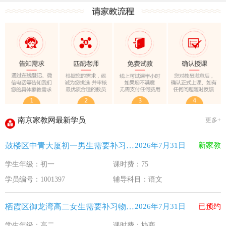
教育部关于做好2026年普通高校招生工作的通知 [教学(
江苏33个！教育部最新认定2025年第一批义务教育优质均
2025年12月江苏教育考试月历
最新！教育部等5部门发布20条举措
​2025年11月江苏教育考试月历
5个新突破！国新办发布会介绍“十四五”时期加快建设教育强
关于江苏省2026年普通高校招生第二阶段志愿填报的通告
2026-7-26
南京家教网最新学员
更多+
《2026年国家助学贷款工作指引》公布，江苏教育这样安排
2026-5-9
鼓楼区中青大厦初一男生需要补习语文
2026年7月31日
新家教
省教育厅最新发文！事关2026年普通高校综合评价招生改革
2026-4-10
学生年级：初一
课时费：75
我市2026年春季学期学生资助申请开始
2026-3-15
学员编号：1001397
辅导科目：语文
速看！新学期开学安全提示！
2026-2-27
致全省中小学生家长的一封信
2026-2-3
栖霞区御龙湾高二女生需要补习物理 化学
2026年7月31日
已预约
教育部关于做好2026年普通高校招生工作的通知 [教学(
2026-1-22
学生年级：高二
课时费：协商