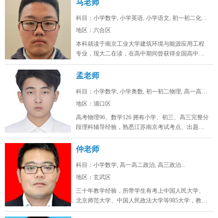
马老师
科目：小学数学, 小学英语, 小学语文, 初一初二化学...
地区：六合区
本科就读于南京工业大学建筑环境与能源应用工程
专业，现大二在读，在高中期间曾获得全国高中生
英语能力测评大赛省一，全国化学奥...
孟老师
科目：小学数学, 小学奥数, 初一初二物理, 高一高二...
地区：浦口区
高考物理96、数学126 拥有小学、初三、高三完整分
段理科辅导经验，熟悉江苏南京考试考点、出题思
路，擅长补差提分、五升...
仲老师
科目：小学数学, 高一高二政治, 高三政治...
地区：玄武区
三十年教学经验，所带学生有考上中国人民大学、
北京师范大学、中国人民政法大学等985大学，教学
态度认真，品德高尚。...