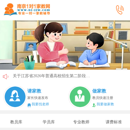
关于江苏省2026年普通高校招生第二阶段志愿填报的通告
《2026年国家助学贷款工作指引》公布，江苏教育这样安排
请家教
做家教
省教育厅最新发文！事关2026年普通高校综合评价招生改革
家长快速发布
教员快速注册
我要找老师
我要做家教
我市2026年春季学期学生资助申请开始
速看！新学期开学安全提示！
教员库
学员库
专业教师
课费标准
致全省中小学生家长的一封信