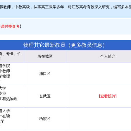
教师，中教高级，从事高三教学多年，对江苏高考有较深入研究，编写多本
心课时费参考
】
物理其它最新教员（
更多教员信息
）
份、专业、性
所在城区
个人简介
别
范学院
中教师
浦口区
学物理
女
大学
毕业
玄武区
[查看照片]
工程热物理
男
范大学
一在读
栖霞区
理学
女