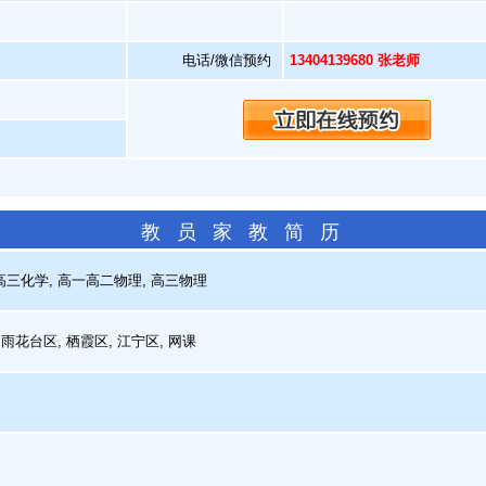
电话/微信预约
13404139680 张老师
教 员 家 教 简 历
三化学, 高一高二物理, 高三物理
雨花台区, 栖霞区, 江宁区, 网课