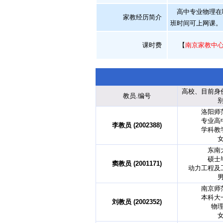
高中专业物理在职
家教经历简介
班时间可上网课。
课时费
【
南京家教中
高校、目前身
教员.编号
洛阳师
专业高
李教员 (2002388)
学科教
东南
硕士
窦教员 (2001171)
动力工程及
南京师
本科大
刘教员 (2002352)
物