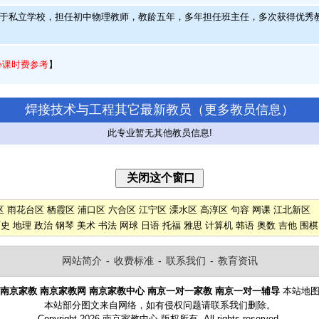
于私立学校，担任初中物理教师，教龄五年，多年担任班主任，多次获得优秀
心课时费参考
】
焊接技术与工程其它最新教员（
更多教员信息
）
此专业暂无其他教员信息!
区
雨花台区
栖霞区
浦口区
六合区
江宁区
溧水区
高淳区
句容
网课
江北新区
历史
地理
政治
钢琴
美术
书法
网球
日语
托福
雅思
计算机
韩语
奥数
吉他
围棋
网站简介
-
收费标准
-
联系我们
-
教育资讯
南京家教
南京家教网
南京家教中心
南京一对一家教
南京一对一辅导
本站地
本站部分图文来自网络，如有侵权问题请联系我们删除。
Copyright 2026 南京家教中心 版权所有 All rights reserved