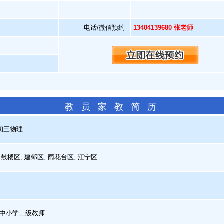
电话/微信预约
13404139680 张老师
教 员 家 教 简 历
初三物理
鼓楼区, 建邺区, 雨花台区, 江宁区
中小学二级教师