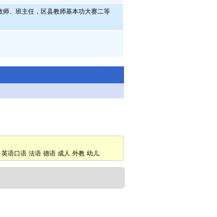
教师、班主任，区县教师基本功大赛二等
英语口语
法语
德语
成人
外教
幼儿
图