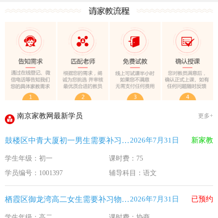
教育部关于做好2026年普通高校招生工作的通知 [教学(
江苏33个！教育部最新认定2025年第一批义务教育优质均
2025年12月江苏教育考试月历
最新！教育部等5部门发布20条举措
​2025年11月江苏教育考试月历
5个新突破！国新办发布会介绍“十四五”时期加快建设教育强
关于江苏省2026年普通高校招生第二阶段志愿填报的通告
2026-7-26
南京家教网最新学员
更多+
《2026年国家助学贷款工作指引》公布，江苏教育这样安排
2026-5-9
鼓楼区中青大厦初一男生需要补习语文
2026年7月31日
新家教
省教育厅最新发文！事关2026年普通高校综合评价招生改革
2026-4-10
学生年级：初一
课时费：75
我市2026年春季学期学生资助申请开始
2026-3-15
学员编号：1001397
辅导科目：语文
速看！新学期开学安全提示！
2026-2-27
致全省中小学生家长的一封信
2026-2-3
栖霞区御龙湾高二女生需要补习物理 化学
2026年7月31日
已预约
教育部关于做好2026年普通高校招生工作的通知 [教学(
2026-1-22
学生年级：高二
课时费：协商