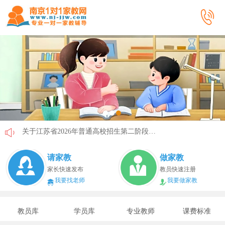
关于江苏省2026年普通高校招生第二阶段志愿填报的通告
《2026年国家助学贷款工作指引》公布，江苏教育这样安排
请家教
做家教
省教育厅最新发文！事关2026年普通高校综合评价招生改革
家长快速发布
教员快速注册
我要找老师
我要做家教
我市2026年春季学期学生资助申请开始
速看！新学期开学安全提示！
教员库
学员库
专业教师
课费标准
致全省中小学生家长的一封信