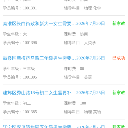
江苏33个！教育部最新认定2025年第一批义务教育优质均
2026-1-15
学员编号：1001391
辅导科目：物理 化学
2025年12月江苏教育考试月历
2025-12-1
秦淮区长白街致和新大一女生需要补习人类学
2026年7月30日
新家教
最新！教育部等5部门发布20条举措
2025-11-19
学生年级：大一
课时费：协商
​2025年11月江苏教育考试月历
2025-10-31
学员编号：1001396
辅导科目：人类学
5个新突破！国新办发布会介绍“十四五”时期加快建设教育强
2025-9-23
鼓楼区新模范马路三年级男生需要补习英语
2026年7月26日
已成功
学生年级：三年级
课时费：80
学员编号：1001395
辅导科目：英语
建邺区秀山路18号初二女生需要补习物理 英语
2026年7月25日
新家教
学生年级：初二
课时费：100
学员编号：1001385
辅导科目：物理 英语
江宁区翠屏清华园五年级男生需要补习新概念英语
2026年7月25日
新家教