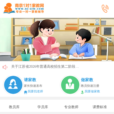
关于江苏省2026年普通高校招生第二阶段志愿填报的通告
《2026年国家助学贷款工作指引》公布，江苏教育这样安排
请家教
做家教
省教育厅最新发文！事关2026年普通高校综合评价招生改革
家长快速发布
教员快速注册
我要找老师
我要做家教
我市2026年春季学期学生资助申请开始
速看！新学期开学安全提示！
教员库
学员库
专业教师
课费标准
致全省中小学生家长的一封信