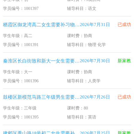
江苏33个！教育部最新认定2025年第一批义务教育优质均
2026-1-15
学员编号：1001397
辅导科目：语文
2025年12月江苏教育考试月历
2025-12-1
栖霞区御龙湾高二女生需要补习物理 化学
2026年7月31日
已成功
最新！教育部等5部门发布20条举措
2025-11-19
学生年级：高二
课时费：协商
​2025年11月江苏教育考试月历
2025-10-31
学员编号：1001391
辅导科目：物理 化学
5个新突破！国新办发布会介绍“十四五”时期加快建设教育强
2025-9-23
秦淮区长白街致和新大一女生需要补习人类学
2026年7月30日
新家教
学生年级：大一
课时费：协商
学员编号：1001396
辅导科目：人类学
鼓楼区新模范马路三年级男生需要补习英语
2026年7月26日
已成功
学生年级：三年级
课时费：80
学员编号：1001395
辅导科目：英语
建邺区秀山路18号初二女生需要补习物理 英语
2026年7月25日
新家教