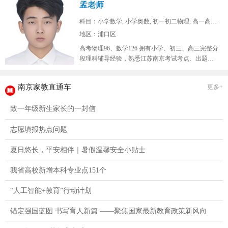
孟老师
科目：小学数学, 小学奥数, 初一初二物理, 高一高二...
地区：浦口区
高考物理96、数学126 拥有小学、初三、高三完整分
段理科辅导经验，熟悉江苏南京考试考点、出题思
路，擅长补差提分、五升...
南京家教直通车
更多+
致一年级新生家长的一封信
志愿填报热点问题
夏日悠长，平安相伴｜暑假温馨安全小贴士
我省高校新增本科专业点151个
“人工智能+教育”行动计划
锚定强国蓝图 书写育人新篇 ——聚焦国家最新教育政策新风向