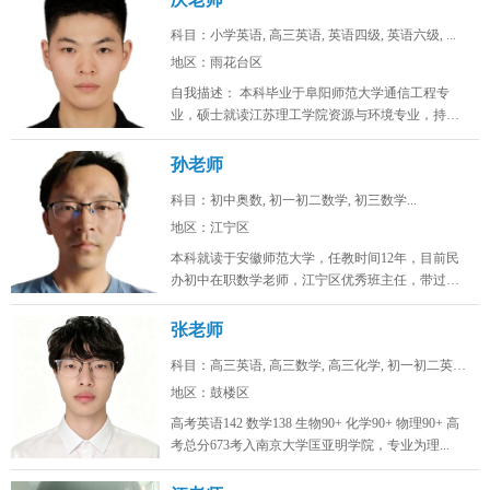
科目：小学英语, 高三英语, 英语四级, 英语六级, ...
地区：雨花台区
自我描述： 本科毕业于阜阳师范大学通信工程专
业，硕士就读江苏理工学院资源与环境专业，持有
初高中英语教师资格证，具备系统...
孙老师
科目：初中奥数, 初一初二数学, 初三数学...
地区：江宁区
本科就读于安徽师范大学，任教时间12年，目前民
办初中在职数学老师，江宁区优秀班主任，带过两
届完整的初中。班级数学中考均分...
张老师
科目：高三英语, 高三数学, 高三化学, 初一初二英语...
地区：鼓楼区
高考英语142 数学138 生物90+ 化学90+ 物理90+ 高
考总分673考入南京大学匡亚明学院，专业为理...