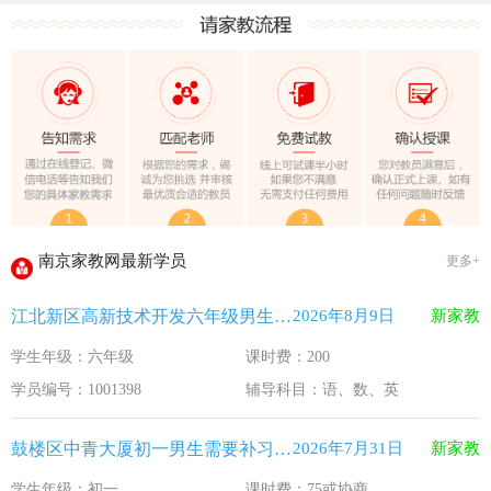
教育部关于做好2026年普通高校招生工作的通知 [教学(
江苏33个！教育部最新认定2025年第一批义务教育优质均
2025年12月江苏教育考试月历
最新！教育部等5部门发布20条举措
​2025年11月江苏教育考试月历
5个新突破！国新办发布会介绍“十四五”时期加快建设教育强
关于江苏省2026年普通高校招生第二阶段志愿填报的通告
2026-7-26
南京家教网最新学员
更多+
《2026年国家助学贷款工作指引》公布，江苏教育这样安排
2026-5-9
江北新区高新技术开发六年级男生需要补习语、数、英
2026年8月9日
新家教
省教育厅最新发文！事关2026年普通高校综合评价招生改革
2026-4-10
学生年级：六年级
课时费：200
我市2026年春季学期学生资助申请开始
2026-3-15
学员编号：1001398
辅导科目：语、数、英
速看！新学期开学安全提示！
2026-2-27
致全省中小学生家长的一封信
2026-2-3
鼓楼区中青大厦初一男生需要补习语文
2026年7月31日
新家教
教育部关于做好2026年普通高校招生工作的通知 [教学(
2026-1-22
学生年级：初一
课时费：75或协商