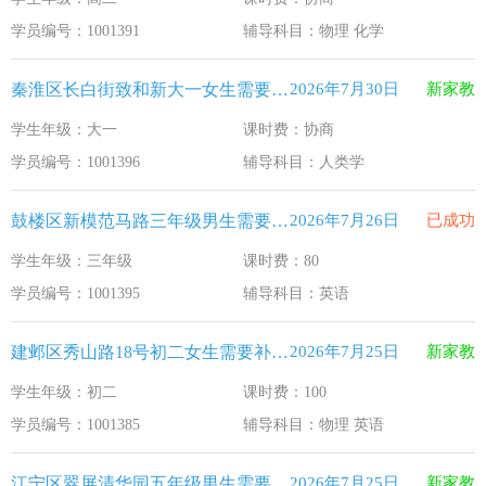
江苏33个！教育部最新认定2025年第一批义务教育优质均
2026-1-15
学员编号：1001391
辅导科目：物理 化学
2025年12月江苏教育考试月历
2025-12-1
秦淮区长白街致和新大一女生需要补习人类学
2026年7月30日
新家教
最新！教育部等5部门发布20条举措
2025-11-19
学生年级：大一
课时费：协商
​2025年11月江苏教育考试月历
2025-10-31
学员编号：1001396
辅导科目：人类学
5个新突破！国新办发布会介绍“十四五”时期加快建设教育强
2025-9-23
鼓楼区新模范马路三年级男生需要补习英语
2026年7月26日
已成功
学生年级：三年级
课时费：80
学员编号：1001395
辅导科目：英语
建邺区秀山路18号初二女生需要补习物理 英语
2026年7月25日
新家教
学生年级：初二
课时费：100
学员编号：1001385
辅导科目：物理 英语
江宁区翠屏清华园五年级男生需要补习新概念英语
2026年7月25日
新家教