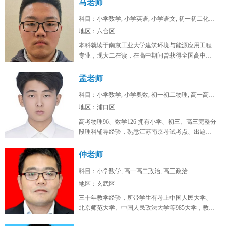
马老师
科目：小学数学, 小学英语, 小学语文, 初一初二化学...
地区：六合区
本科就读于南京工业大学建筑环境与能源应用工程
专业，现大二在读，在高中期间曾获得全国高中生
英语能力测评大赛省一，全国化学奥...
孟老师
科目：小学数学, 小学奥数, 初一初二物理, 高一高二...
地区：浦口区
高考物理96、数学126 拥有小学、初三、高三完整分
段理科辅导经验，熟悉江苏南京考试考点、出题思
路，擅长补差提分、五升...
仲老师
科目：小学数学, 高一高二政治, 高三政治...
地区：玄武区
三十年教学经验，所带学生有考上中国人民大学、
北京师范大学、中国人民政法大学等985大学，教学
态度认真，品德高尚。...