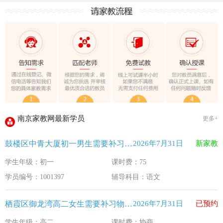
教育部关于做好2026年普通高校招生工作的通知 [教学(
江苏33个！教育部最新认定2025年第一批义务教育优质均
2025年12月江苏教育考试月历
最新！教育部等5部门发布20条举措
​2025年11月江苏教育考试月历
5个新突破！国新办发布会介绍“十四五”时期加快建设教育强
关于江苏省2026年普通高校招生第二阶段志愿填报的通告
2026-7-26
南京家教网最新学员
更多+
《2026年国家助学贷款工作指引》公布，江苏教育这样安排
2026-5-9
鼓楼区中青大厦初一男生需要补习语文
2026年7月31日
新家教
省教育厅最新发文！事关2026年普通高校综合评价招生改革
2026-4-10
学生年级：初一
课时费：75
我市2026年春季学期学生资助申请开始
2026-3-15
学员编号：1001397
辅导科目：语文
速看！新学期开学安全提示！
2026-2-27
致全省中小学生家长的一封信
2026-2-3
栖霞区御龙湾高二女生需要补习物理 化学
2026年7月31日
已预约
教育部关于做好2026年普通高校招生工作的通知 [教学(
2026-1-22
学生年级：高二
课时费：协商