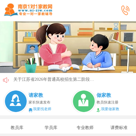
关于江苏省2026年普通高校招生第二阶段志愿填报的通告
《2026年国家助学贷款工作指引》公布，江苏教育这样安排
请家教
做家教
省教育厅最新发文！事关2026年普通高校综合评价招生改革
家长快速发布
教员快速注册
我要找老师
我要做家教
我市2026年春季学期学生资助申请开始
速看！新学期开学安全提示！
教员库
学员库
专业教师
课费标准
致全省中小学生家长的一封信