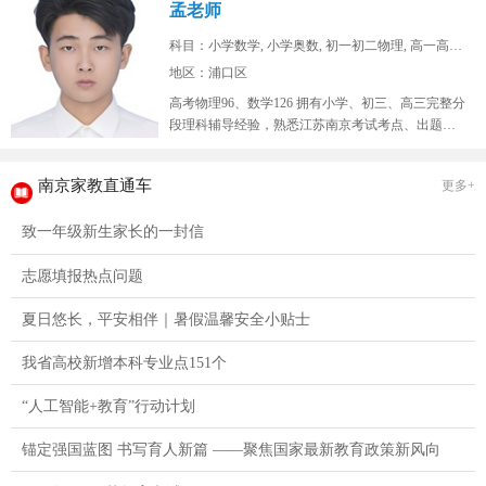
孟老师
科目：小学数学, 小学奥数, 初一初二物理, 高一高二...
地区：浦口区
高考物理96、数学126 拥有小学、初三、高三完整分
段理科辅导经验，熟悉江苏南京考试考点、出题思
路，擅长补差提分、五升...
南京家教直通车
更多+
致一年级新生家长的一封信
志愿填报热点问题
夏日悠长，平安相伴｜暑假温馨安全小贴士
我省高校新增本科专业点151个
“人工智能+教育”行动计划
锚定强国蓝图 书写育人新篇 ——聚焦国家最新教育政策新风向