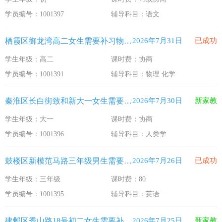
江苏33个！教育部最新认定2025年第一批义务教育优质均
2026-1-15
学员编号：1001397
辅导科目：语文
2025年12月江苏教育考试月历
2025-12-1
栖霞区御龙湾高二女生需要补习物理 化学
2026年7月31日
已成功
最新！教育部等5部门发布20条举措
2025-11-19
学生年级：高二
课时费：协商
​2025年11月江苏教育考试月历
2025-10-31
学员编号：1001391
辅导科目：物理 化学
5个新突破！国新办发布会介绍“十四五”时期加快建设教育强
2025-9-23
秦淮区长白街致和新大一女生需要补习人类学
2026年7月30日
新家教
学生年级：大一
课时费：协商
学员编号：1001396
辅导科目：人类学
鼓楼区新模范马路三年级男生需要补习英语
2026年7月26日
已成功
学生年级：三年级
课时费：80
学员编号：1001395
辅导科目：英语
建邺区秀山路18号初二女生需要补习物理 英语
2026年7月25日
新家教