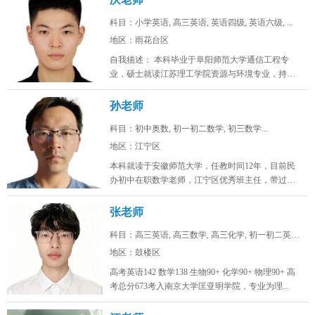
科目：小学英语, 高三英语, 英语四级, 英语六级, ...
地区：雨花台区
自我描述： 本科毕业于阜阳师范大学通信工程专
业，硕士就读江苏理工学院资源与环境专业，持有
初高中英语教师资格证，具备系统...
孙老师
科目：初中奥数, 初一初二数学, 初三数学...
地区：江宁区
本科就读于安徽师范大学，任教时间12年，目前民
办初中在职数学老师，江宁区优秀班主任，带过两
届完整的初中。班级数学中考均分...
张老师
科目：高三英语, 高三数学, 高三化学, 初一初二英语...
地区：鼓楼区
高考英语142 数学138 生物90+ 化学90+ 物理90+ 高
考总分673考入南京大学匡亚明学院，专业为理...