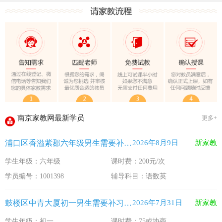
教育部关于做好2026年普通高校招生工作的通知 [教学(
江苏33个！教育部最新认定2025年第一批义务教育优质均
2025年12月江苏教育考试月历
最新！教育部等5部门发布20条举措
​2025年11月江苏教育考试月历
5个新突破！国新办发布会介绍“十四五”时期加快建设教育强
关于江苏省2026年普通高校招生第二阶段志愿填报的通告
2026-7-26
南京家教网最新学员
更多+
《2026年国家助学贷款工作指引》公布，江苏教育这样安排
2026-5-9
浦口区香溢紫郡六年级男生需要补习语数英
2026年8月9日
新家教
省教育厅最新发文！事关2026年普通高校综合评价招生改革
2026-4-10
学生年级：六年级
课时费：200元/次
我市2026年春季学期学生资助申请开始
2026-3-15
学员编号：1001398
辅导科目：语数英
速看！新学期开学安全提示！
2026-2-27
致全省中小学生家长的一封信
2026-2-3
鼓楼区中青大厦初一男生需要补习语文
2026年7月31日
新家教
教育部关于做好2026年普通高校招生工作的通知 [教学(
2026-1-22
学生年级：初一
课时费：75或协商