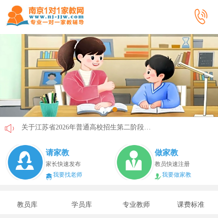
关于江苏省2026年普通高校招生第二阶段志愿填报的通告
《2026年国家助学贷款工作指引》公布，江苏教育这样安排
请家教
做家教
省教育厅最新发文！事关2026年普通高校综合评价招生改革
家长快速发布
教员快速注册
我要找老师
我要做家教
我市2026年春季学期学生资助申请开始
速看！新学期开学安全提示！
教员库
学员库
专业教师
课费标准
致全省中小学生家长的一封信